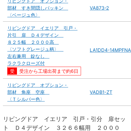
リビングドア オプション・
部材 すき間隠しパッキン
VA873-2
〈ベージュ色〉
リビングドア イエリア 引戸・
片引 扉 Ｄ４デザイン
８２５幅 ２０００高
〈ソフトグレージュ柄〉
LA1DD4-14MPFNA
左右兼用 錠なし
ラクラクローズ付
受注から工場出荷まで約6日
リビングドア オプション・
部材 角座 空座
VADB1-ZT
〈Ｔシルバー色〉
リビングドア イエリア 引戸・引分 扉セッ
ト Ｄ４デザイン ３２６６幅用 ２０００