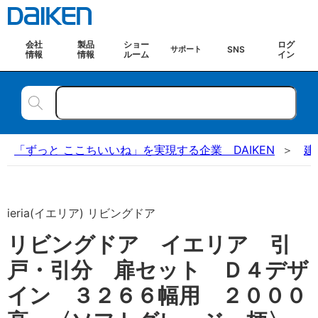
会社
製品
ショー
ログ
SNS
サポート
情報
情報
ルーム
イン
「ずっと ここちいいね」を実現する企業 DAIKEN
建
ieria(イエリア) リビングドア
リビングドア イエリア 引
戸・引分 扉セット Ｄ４デザ
イン ３２６６幅用 ２０００