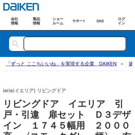
会社
製品
ショー
ログ
SNS
サポート
情報
情報
ルーム
イン
「ずっと ここちいいね」を実現する企業 DAIKEN
建
ieria(イエリア) リビングドア
リビングドア イエリア 引
戸・引違 扉セット Ｄ３デザ
イン １７４５幅用 ２０００