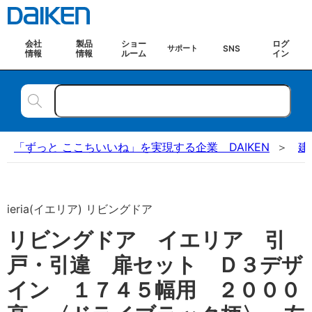
会社
製品
ショー
ログ
SNS
サポート
情報
情報
ルーム
イン
「ずっと ここちいいね」を実現する企業 DAIKEN
建
ieria(イエリア) リビングドア
リビングドア イエリア 引
戸・引違 扉セット Ｄ３デザ
イン １７４５幅用 ２０００