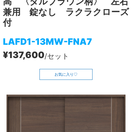
高 〈ダルブラウン柄〉 左右
兼用 錠なし ラクラクローズ
付
LAFD1-13MW-FNA7
¥137,600
/セット
お気に入り