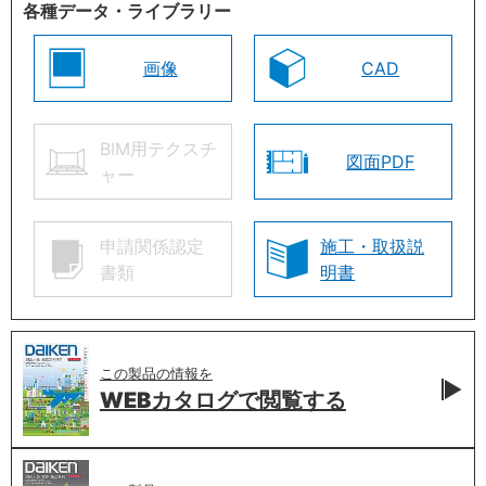
各種データ・ライブラリー
画像
CAD
BIM用テクスチ
図面PDF
ャー
申請関係認定
施工・取扱説
書類
明書
この製品の情報を
WEBカタログで
閲覧する