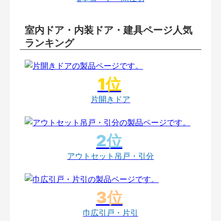
室内ドア・内装ドア・建具ページ人気
ランキング
片開きドア
アウトセット吊戸・引分
巾広引戸・片引