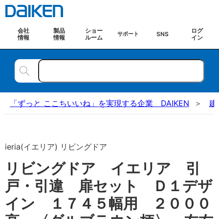
会社
製品
ショー
ログ
SNS
サポート
情報
情報
ルーム
イン
「ずっと ここちいいね」を実現する企業 DAIKEN
建
ieria(イエリア) リビングドア
リビングドア イエリア 引
戸・引違 扉セット Ｄ１デザ
イン １７４５幅用 ２０００