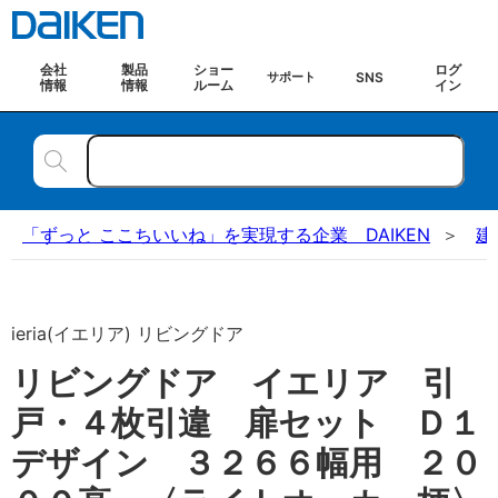
会社
製品
ショー
ログ
SNS
サポート
情報
情報
ルーム
イン
「ずっと ここちいいね」を実現する企業 DAIKEN
建
ieria(イエリア) リビングドア
リビングドア イエリア 引
戸・４枚引違 扉セット Ｄ１
デザイン ３２６６幅用 ２０