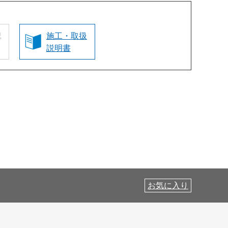
認
施工・取扱
説明書
お気に入り