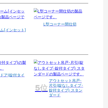
L型コーナー間仕切
ム[インセット]
ドア(錠付タイ
アウトセット吊戸･
片引(錠なしタイプ･
錠付タイプ) スタン
ダード