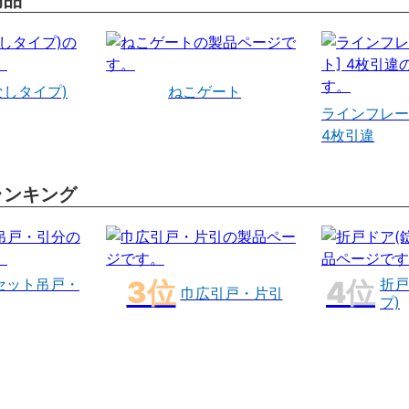
商品
なしタイプ)
ねこゲート
ラインフレー
4枚引違
ランキング
セット吊戸・
折戸
巾広引戸・片引
プ)