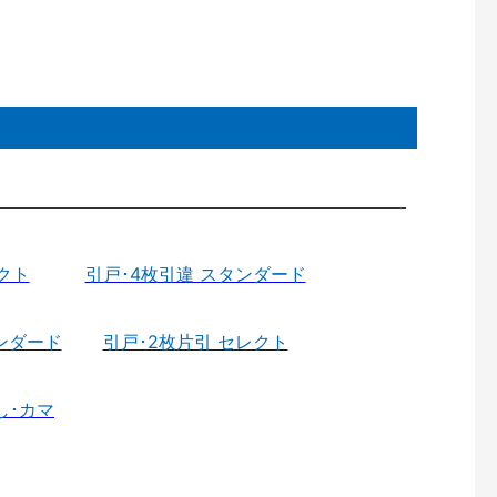
クト
引戸･4枚引違 スタンダード
ンダード
引戸･2枚片引 セレクト
し･カマ