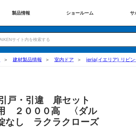
製品
情報
ショー
ルーム
サ
N
建材製品情報
室内ドア
ieria(イエリア) リビ
 引戸・引違 扉セット
用 ２０００高 〈ダル
錠なし ラクラクローズ