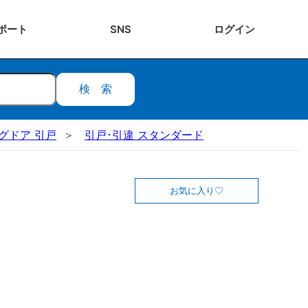
ポート
SNS
ログ
イン
検索
ングドア 引戸
引戸･引違 スタンダード
お気に入り