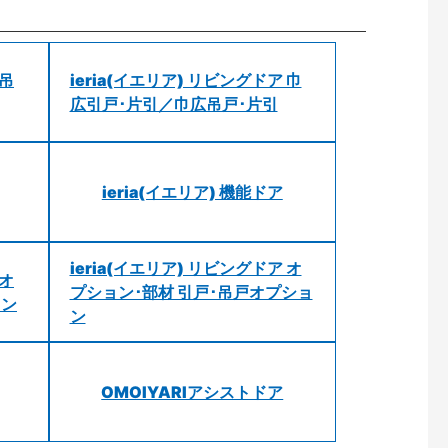
 吊
ieria(イエリア) リビングドア 巾
広引戸･片引／巾広吊戸･片引
ieria(イエリア) 機能ドア
ieria(イエリア) リビングドア オ
 オ
プション･部材 引戸･吊戸オプショ
ョン
ン
OMOIYARIアシストドア