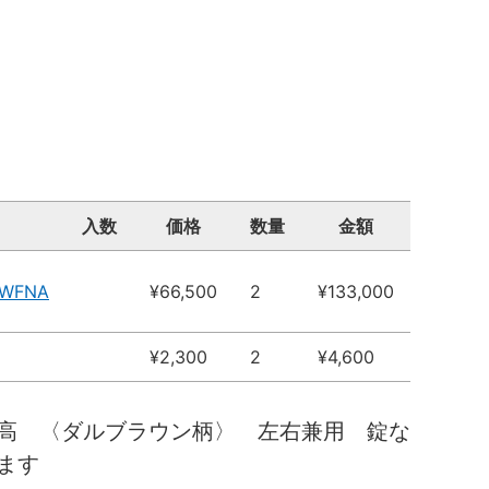
入数
価格
数量
金額
MWFNA
¥66,500
2
¥133,000
¥2,300
2
¥4,600
高 〈ダルブラウン柄〉 左右兼用 錠な
ます