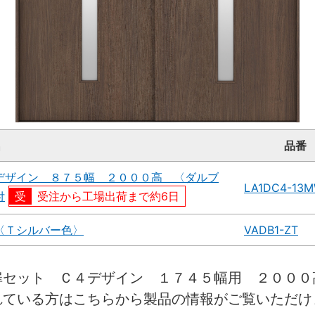
名
品番
デザイン ８７５幅 ２０００高 〈ダルブ
LA1DC4-13
付
受注から工場出荷まで約6日
〈Ｔシルバー色〉
VADB1-ZT
扉セット Ｃ４デザイン １７４５幅用 ２０００
れている方はこちらから製品の情報がご覧いただけ