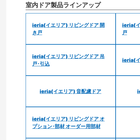
室内ドア製品ラインアップ
ieria(イエリア) リビングドア 開
ieri
き戸
戸
ieria(イエリア) リビングドア 吊
ieri
戸･引込
ieria(イエリア) 音配慮ドア
ieria(イエリア) リビングドア オ
プション･部材 オーダー用部材