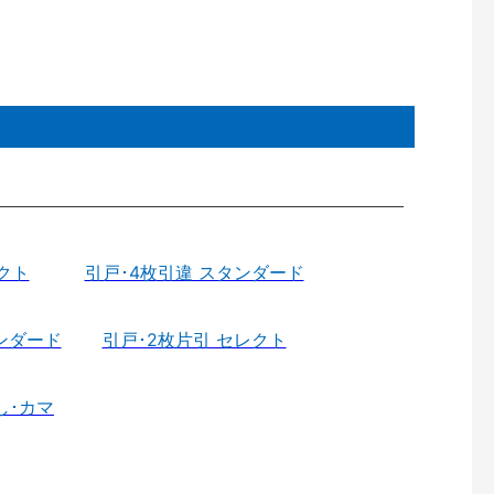
クト
引戸･4枚引違 スタンダード
ンダード
引戸･2枚片引 セレクト
し･カマ