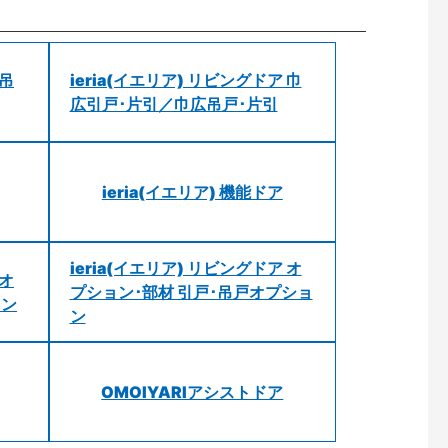
 吊
ieria(イエリア) リビングドア 巾
広引戸･片引／巾広吊戸･片引
ieria(イエリア) 機能ドア
ieria(イエリア) リビングドア オ
 オ
プション･部材 引戸･吊戸オプショ
ョン
ン
OMOIYARIアシストドア