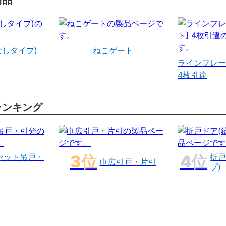
商品
なしタイプ)
ねこゲート
ラインフレー
4枚引違
ランキング
セット吊戸・
折戸
巾広引戸・片引
プ)