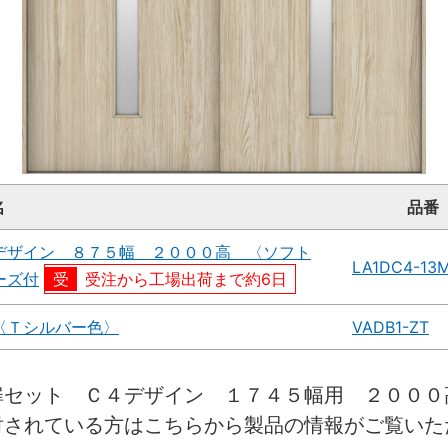
名
品番
デザイン ８７５幅 ２０００高 〈ソフト
LA1DC4-13
ーズ付
受注から工場出荷まで約6日
〈Ｔシルバー色〉
VADB1-ZT
扉セット Ｃ４デザイン １７４５幅用 ２００
討されている方はこちらから製品の情報がご覧いた