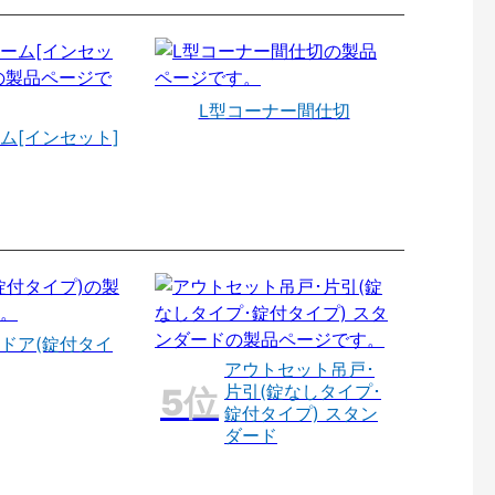
L型コーナー間仕切
ム[インセット]
ドア(錠付タイ
アウトセット吊戸･
片引(錠なしタイプ･
錠付タイプ) スタン
ダード