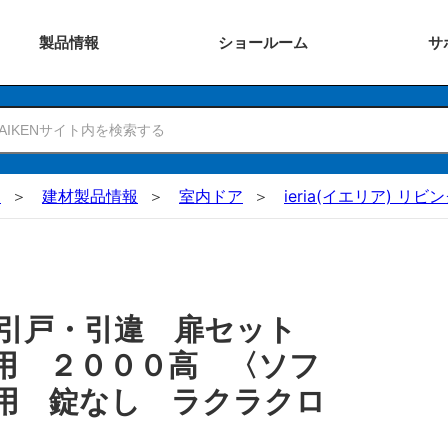
製品
情報
ショー
ルーム
サ
N
建材製品情報
室内ドア
ieria(イエリア) リビ
 引戸・引違 扉セット
用 ２０００高 〈ソフ
用 錠なし ラクラクロ