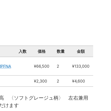
入数
価格
数量
金額
MPFNA
¥66,500
2
¥133,000
¥2,300
2
¥4,600
０高 〈ソフトグレージュ柄〉 左右兼用
だけます