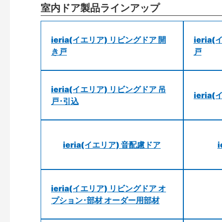
室内ドア製品ラインアップ
ieria(イエリア) リビングドア 開
ieri
き戸
戸
ieria(イエリア) リビングドア 吊
ieri
戸･引込
ieria(イエリア) 音配慮ドア
ieria(イエリア) リビングドア オ
プション･部材 オーダー用部材