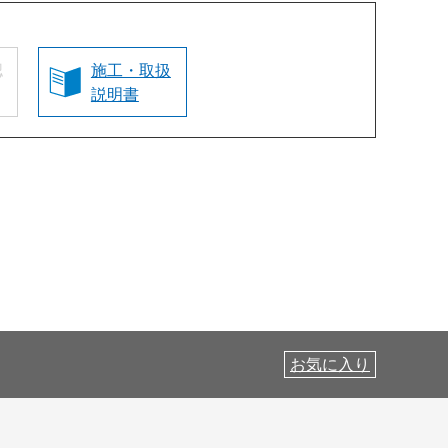
認
施工・取扱
説明書
お気に入り