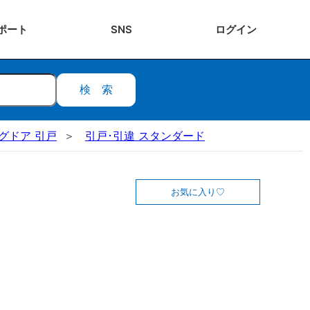
ポート
SNS
ログ
イン
検索
ングドア 引戸
引戸･引違 スタンダード
お気に入り