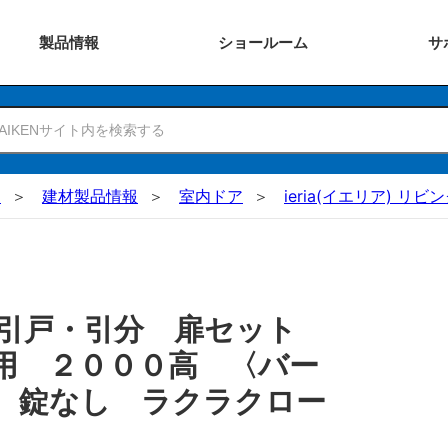
製品
情報
ショー
ルーム
サ
N
建材製品情報
室内ドア
ieria(イエリア) リビ
 引戸・引分 扉セット
用 ２０００高 〈バー
 錠なし ラクラクロー