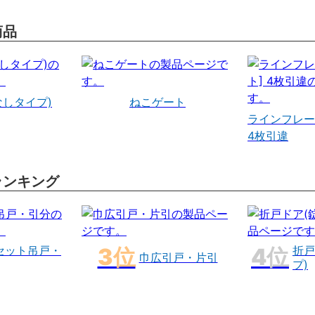
商品
なしタイプ)
ねこゲート
ラインフレー
4枚引違
ランキング
セット吊戸・
折戸
巾広引戸・片引
プ)