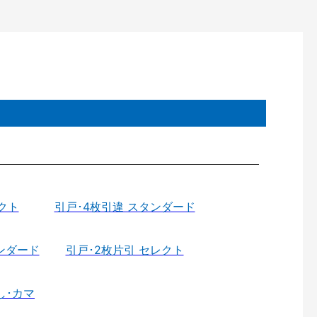
クト
引戸･4枚引違 スタンダード
ンダード
引戸･2枚片引 セレクト
し･カマ