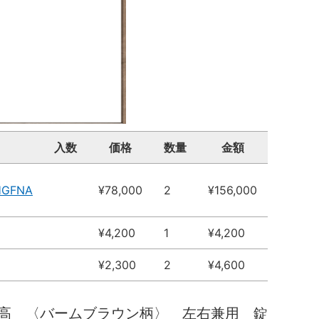
入数
価格
数量
金額
HGFNA
¥78,000
2
¥156,000
¥4,200
1
¥4,200
¥2,300
2
¥4,600
高 〈バームブラウン柄〉 左右兼用 錠