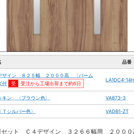
名
品番
デザイン ８２５幅 ２０００高 〈バーム
LA1DC4-14
ズ付
受注から工場出荷まで約6日
ッキン 〈ブラウン色〉
VA873-3
〈Ｔシルバー色〉
VADB1-ZT
扉セット Ｃ４デザイン ３２６６幅用 ２０００