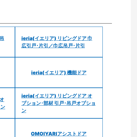
 吊
ieria(イエリア) リビングドア 巾
広引戸･片引／巾広吊戸･片引
ieria(イエリア) 機能ドア
ieria(イエリア) リビングドア オ
 オ
プション･部材 引戸･吊戸オプショ
ョン
ン
OMOIYARIアシストドア