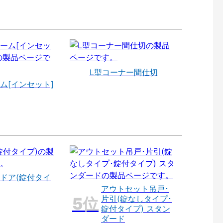
L型コーナー間仕切
ム[インセット]
ドア(錠付タイ
アウトセット吊戸･
片引(錠なしタイプ･
錠付タイプ) スタン
ダード