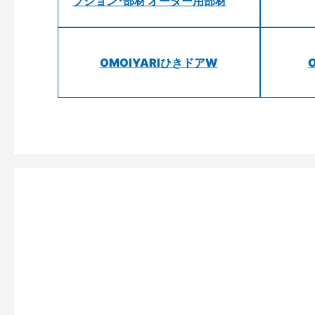
プション･部材 オーダー用部材
OMOIYARIひきドアW