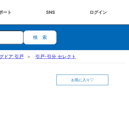
ポート
SNS
ログ
イン
検索
ングドア 引戸
引戸･引分 セレクト
お気に入り