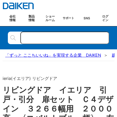
会社
製品
ショー
ログ
SNS
サポート
情報
情報
ルーム
イン
「ずっと ここちいいね」を実現する企業 DAIKEN
建
ieria(イエリア) リビングドア
リビングドア イエリア 引
戸・引分 扉セット Ｃ４デザ
イン ３２６６幅用 ２０００