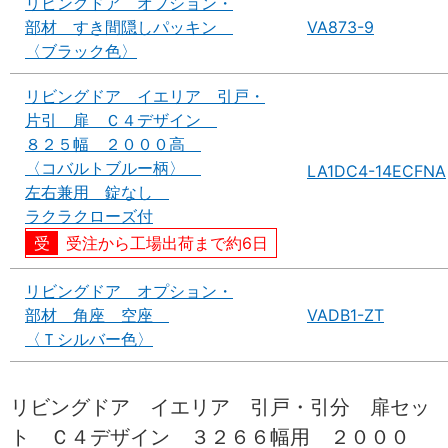
リビングドア オプション・
部材 すき間隠しパッキン
VA873-9
〈ブラック色〉
リビングドア イエリア 引戸・
片引 扉 Ｃ４デザイン
８２５幅 ２０００高
〈コバルトブルー柄〉
LA1DC4-14ECFNA
左右兼用 錠なし
ラクラクローズ付
受注から工場出荷まで約6日
リビングドア オプション・
部材 角座 空座
VADB1-ZT
〈Ｔシルバー色〉
リビングドア イエリア 引戸・引分 扉セッ
ト Ｃ４デザイン ３２６６幅用 ２０００