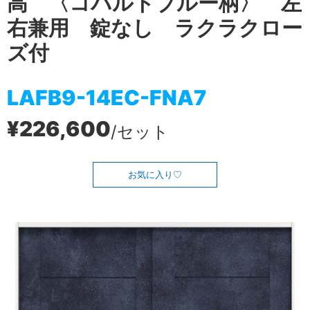
高 〈コバルトブルー柄〉 左
右兼用 錠なし ラクラクロー
ズ付
LAFB9-14EC-FNA7
¥226,600
/セット
お気に入り