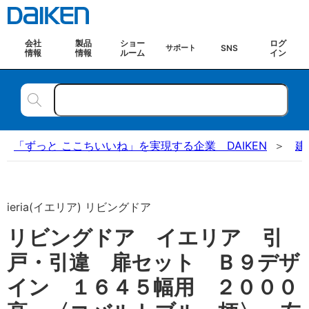
会社
製品
ショー
ログ
SNS
サポート
情報
情報
ルーム
イン
「ずっと ここちいいね」を実現する企業 DAIKEN
建
ieria(イエリア) リビングドア
リビングドア イエリア 引
戸・引違 扉セット Ｂ９デザ
イン １６４５幅用 ２０００