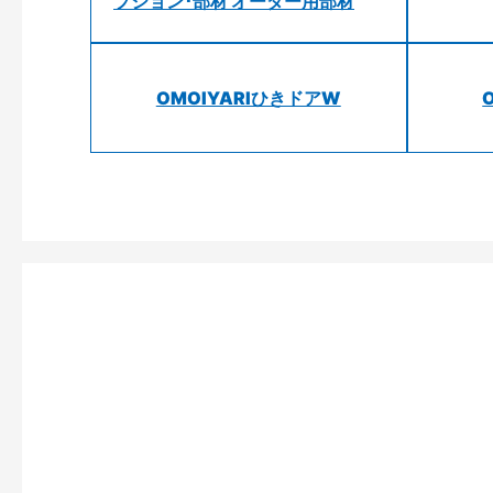
プション･部材 オーダー用部材
OMOIYARIひきドアW