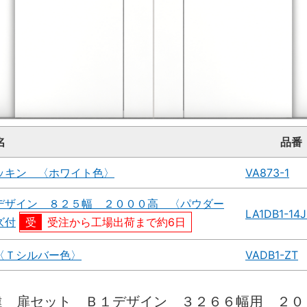
名
品番
ッキン 〈ホワイト色〉
VA873-1
デザイン ８２５幅 ２０００高 〈パウダー
LA1DB1-14
ズ付
受注から工場出荷まで約6日
〈Ｔシルバー色〉
VADB1-ZT
違 扉セット Ｂ１デザイン ３２６６幅用 ２０