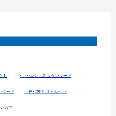
クト
引戸･4枚引違 スタンダード
ンダード
引戸･2枚片引 セレクト
し･カマ