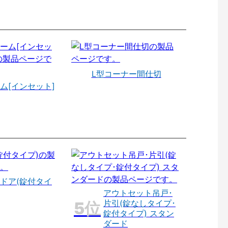
L型コーナー間仕切
ム[インセット]
ドア(錠付タイ
アウトセット吊戸･
片引(錠なしタイプ･
錠付タイプ) スタン
ダード