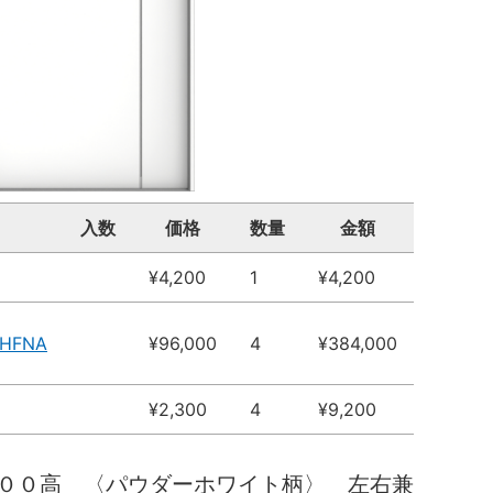
入数
価格
数量
金額
¥4,200
1
¥4,200
JHFNA
¥96,000
4
¥384,000
¥2,300
4
¥9,200
００高 〈パウダーホワイト柄〉 左右兼