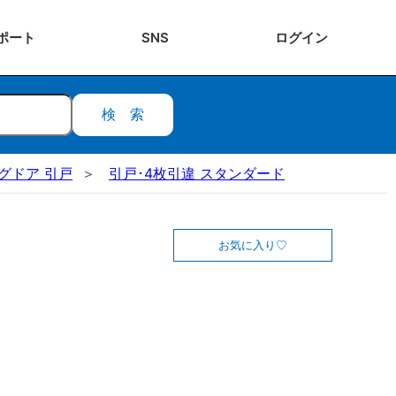
ポート
SNS
ログ
イン
検索
ングドア 引戸
引戸･4枚引違 スタンダード
お気に入り