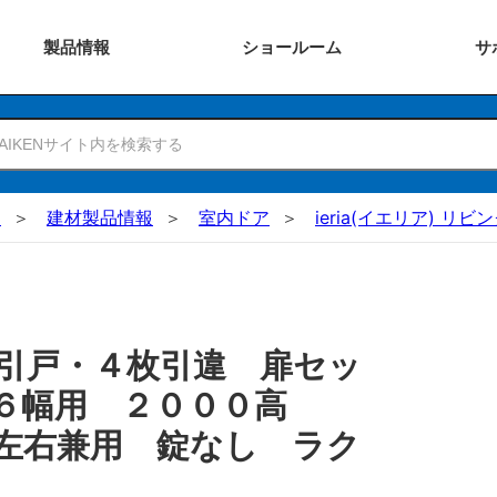
製品
情報
ショー
ルーム
サ
N
建材製品情報
室内ドア
ieria(イエリア) リビ
引戸・４枚引違 扉セッ
６６幅用 ２０００高
左右兼用 錠なし ラク