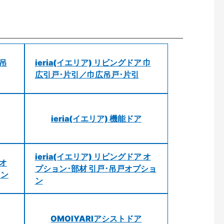
 吊
ieria(イエリア) リビングドア 巾
広引戸･片引／巾広吊戸･片引
ieria(イエリア) 機能ドア
ieria(イエリア) リビングドア オ
 オ
プション･部材 引戸･吊戸オプショ
ョン
ン
OMOIYARIアシストドア