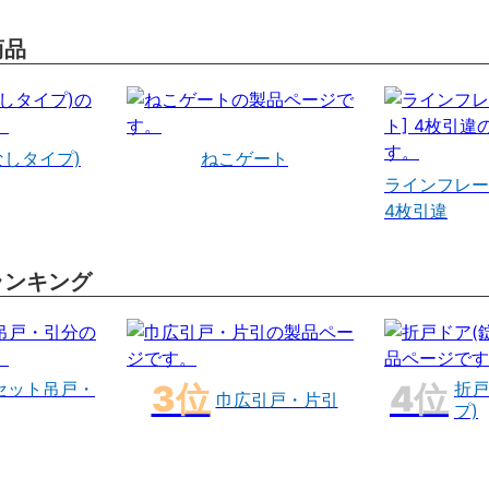
商品
なしタイプ)
ねこゲート
ラインフレー
4枚引違
ランキング
セット吊戸・
折戸
巾広引戸・片引
プ)