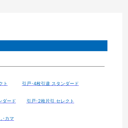
クト
引戸･4枚引違 スタンダード
ンダード
引戸･2枚片引 セレクト
し･カマ