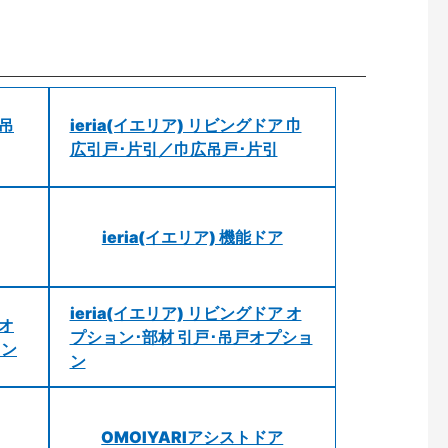
 吊
ieria(イエリア) リビングドア 巾
広引戸･片引／巾広吊戸･片引
ieria(イエリア) 機能ドア
ieria(イエリア) リビングドア オ
 オ
プション･部材 引戸･吊戸オプショ
ョン
ン
OMOIYARIアシストドア