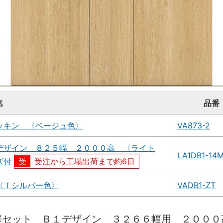
名
品番
ッキン 〈ベージュ色〉
VA873-2
デザイン ８２５幅 ２０００高 〈ライト
LA1DB1-14
ズ付
受注から工場出荷まで約6日
〈Ｔシルバー色〉
VADB1-ZT
扉セット Ｂ１デザイン ３２６６幅用 ２０００