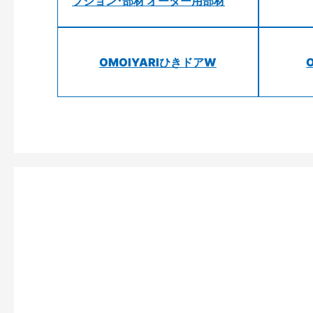
プション･部材 オーダー用部材
OMOIYARIひきドアW