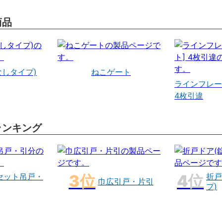
商品
なしタイプ)
ねこゲート
ラインフレー
4枚引違
ランキング
セット吊戸・
折戸
巾広引戸・片引
プ)