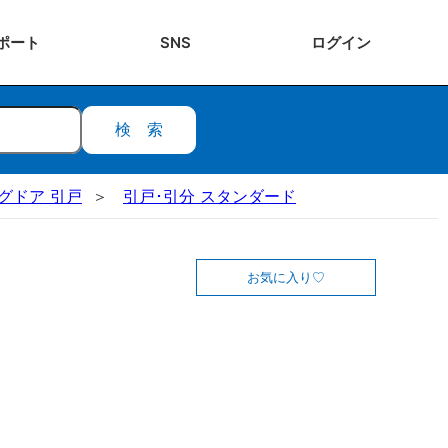
ポート
SNS
ログ
イン
検索
ングドア 引戸
引戸･引分 スタンダード
お気に入り