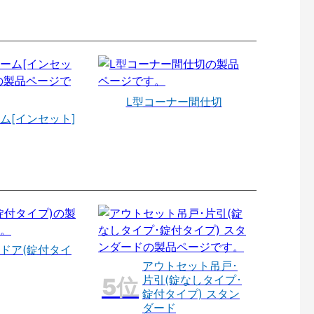
L型コーナー間仕切
ム[インセット]
ドア(錠付タイ
アウトセット吊戸･
片引(錠なしタイプ･
錠付タイプ) スタン
ダード