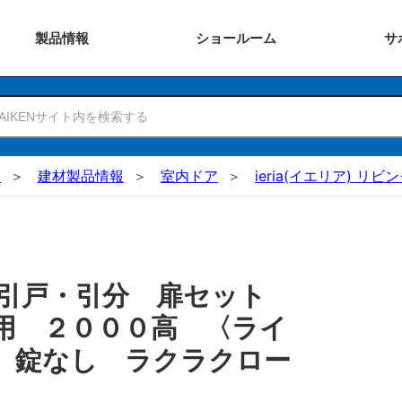
製品
情報
ショー
ルーム
サ
N
建材製品情報
室内ドア
ieria(イエリア) リビ
 引戸・引分 扉セット
用 ２０００高 〈ライ
 錠なし ラクラクロー