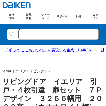
会社
製品
ショー
ログ
SNS
サポート
情報
情報
ルーム
イン
「ずっと ここちいいね」を実現する企業 DAIKEN
建
ieria(イエリア) リビングドア
リビングドア イエリア 引
戸・４枚引違 扉セット ７Ｐ
デザイン ３２６６幅用 ２０