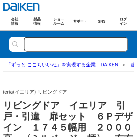
会社
製品
ショー
ログ
SNS
サポート
情報
情報
ルーム
イン
「ずっと ここちいいね」を実現する企業 DAIKEN
建
ieria(イエリア) リビングドア
リビングドア イエリア 引
戸・引違 扉セット ６Ｐデザ
イン １７４５幅用 ２０００