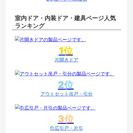
室内ドア・内装ドア・建具ページ人気
ランキング
片開きドア
アウトセット吊戸・引分
巾広引戸・片引