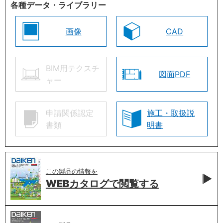
各種データ・ライブラリー
画像
CAD
BIM用テクスチ
図面PDF
ャー
申請関係認定
施工・取扱説
書類
明書
この製品の情報を
WEBカタログで
閲覧する