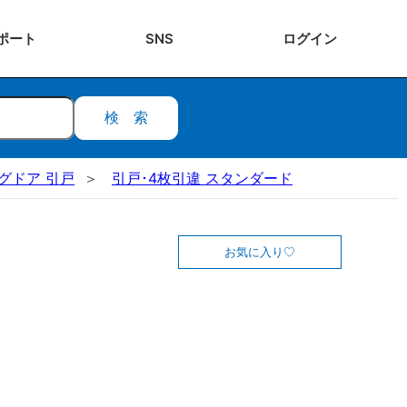
ポート
SNS
ログ
イン
検索
ングドア 引戸
引戸･4枚引違 スタンダード
お気に入り