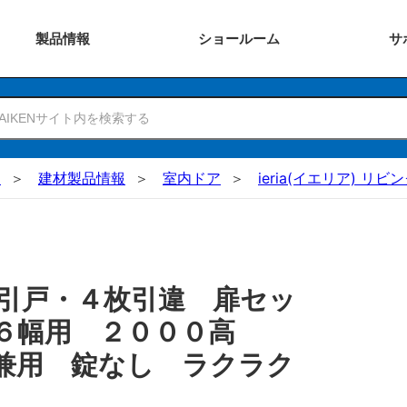
製品
情報
ショー
ルーム
サ
N
建材製品情報
室内ドア
ieria(イエリア) リビ
引戸・４枚引違 扉セッ
６６幅用 ２０００高
兼用 錠なし ラクラク