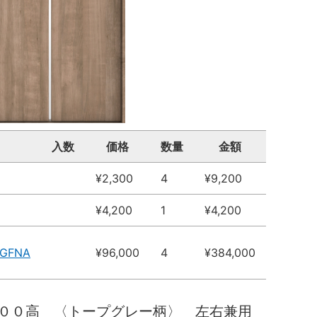
入数
価格
数量
金額
¥2,300
4
¥9,200
¥4,200
1
¥4,200
MGFNA
¥96,000
4
¥384,000
０００高 〈トープグレー柄〉 左右兼用