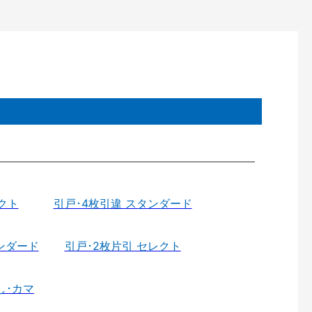
クト
引戸･4枚引違 スタンダード
ンダード
引戸･2枚片引 セレクト
し･カマ