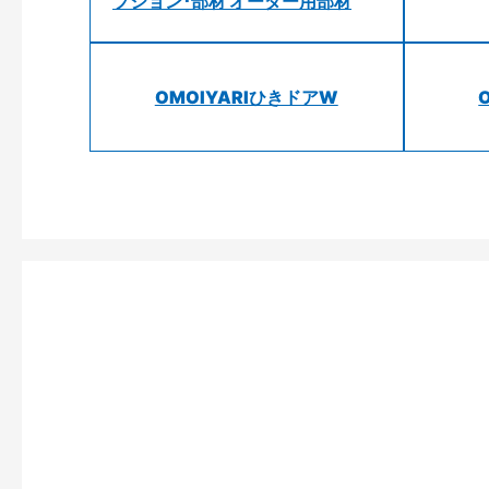
プション･部材 オーダー用部材
OMOIYARIひきドアW