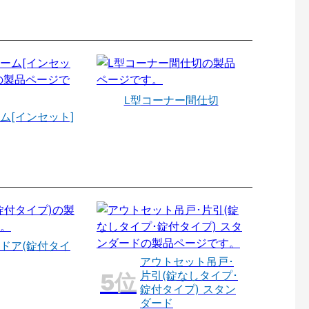
L型コーナー間仕切
ム[インセット]
ドア(錠付タイ
アウトセット吊戸･
片引(錠なしタイプ･
錠付タイプ) スタン
ダード