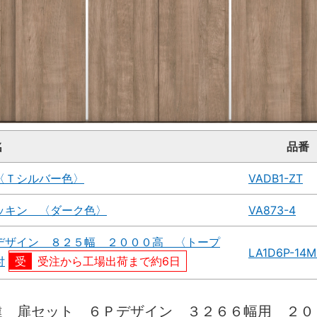
名
品番
〈Ｔシルバー色〉
VADB1-ZT
ッキン 〈ダーク色〉
VA873-4
デザイン ８２５幅 ２０００高 〈トープ
LA1D6P-14
付
受注から工場出荷まで約6日
違 扉セット ６Ｐデザイン ３２６６幅用 ２