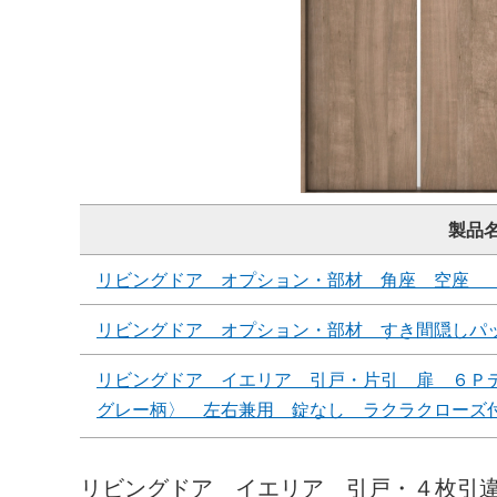
製品
リビングドア オプション・部材 角座 空座 
リビングドア オプション・部材 すき間隠しパ
リビングドア イエリア 引戸・片引 扉 ６Ｐ
グレー柄〉 左右兼用 錠なし ラクラクローズ
リビングドア イエリア 引戸・４枚引