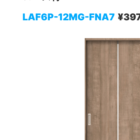
LAF6P-12MG-FNA7
¥39