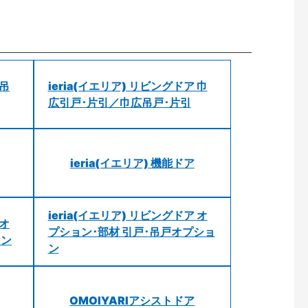
 吊
ieria(イエリア) リビングドア 巾
広引戸･片引／巾広吊戸･片引
ieria(イエリア) 機能ドア
ieria(イエリア) リビングドア オ
 オ
プション･部材 引戸･吊戸オプショ
ョン
ン
OMOIYARIアシストドア