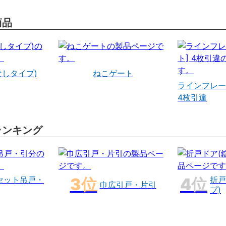
商品
なしタイプ)
ねこゲート
ラインフレー
4枚引違
ランキング
セット吊戸・
折戸
巾広引戸・片引
プ)