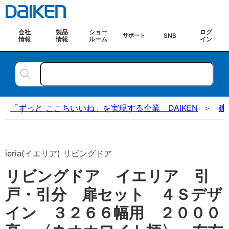
会社
製品
ショー
ログ
SNS
サポート
情報
情報
ルーム
イン
「ずっと ここちいいね」を実現する企業 DAIKEN
建
ieria(イエリア) リビングドア
リビングドア イエリア 引
戸・引分 扉セット ４Ｓデザ
イン ３２６６幅用 ２０００