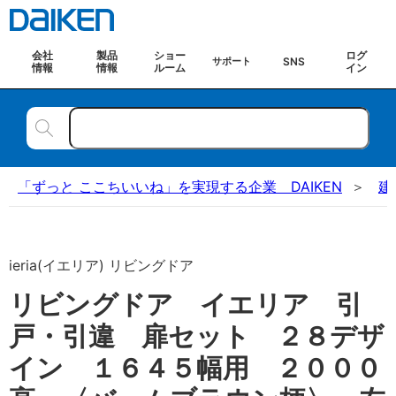
会社
製品
ショー
ログ
SNS
サポート
情報
情報
ルーム
イン
「ずっと ここちいいね」を実現する企業 DAIKEN
建
ieria(イエリア) リビングドア
リビングドア イエリア 引
戸・引違 扉セット ２８デザ
イン １６４５幅用 ２０００