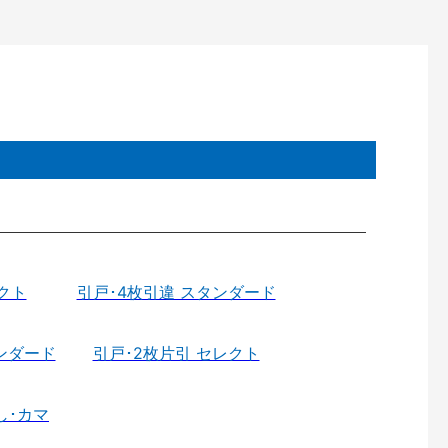
クト
引戸･4枚引違 スタンダード
ンダード
引戸･2枚片引 セレクト
し･カマ