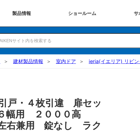
製品
情報
ショー
ルーム
サ
N
建材製品情報
室内ドア
ieria(イエリア) リビ
引戸・４枚引違 扉セッ
６６幅用 ２０００高
左右兼用 錠なし ラク