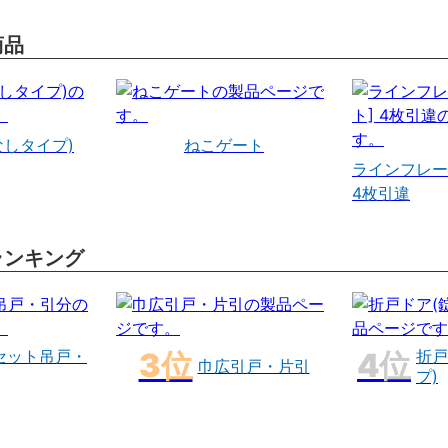
商品
なしタイプ)
ねこゲート
ラインフレー
4枚引違
ランキング
セット吊戸・
折戸
巾広引戸・片引
プ)