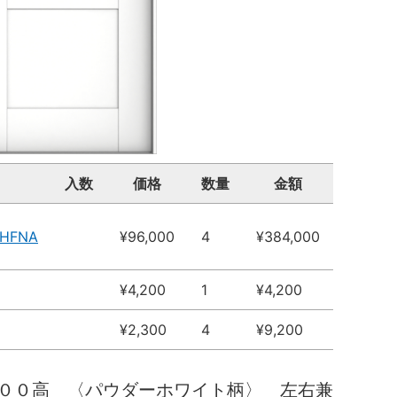
入数
価格
数量
金額
JHFNA
¥96,000
4
¥384,000
¥4,200
1
¥4,200
¥2,300
4
¥9,200
００高 〈パウダーホワイト柄〉 左右兼