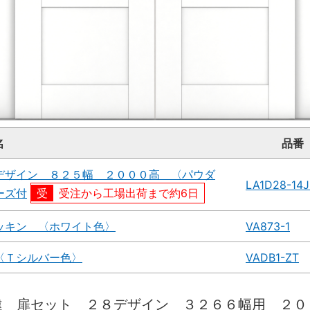
名
品番
デザイン ８２５幅 ２０００高 〈パウダ
LA1D28-14
ーズ付
受注から工場出荷まで約6日
ッキン 〈ホワイト色〉
VA873-1
〈Ｔシルバー色〉
VADB1-ZT
違 扉セット ２８デザイン ３２６６幅用 ２０