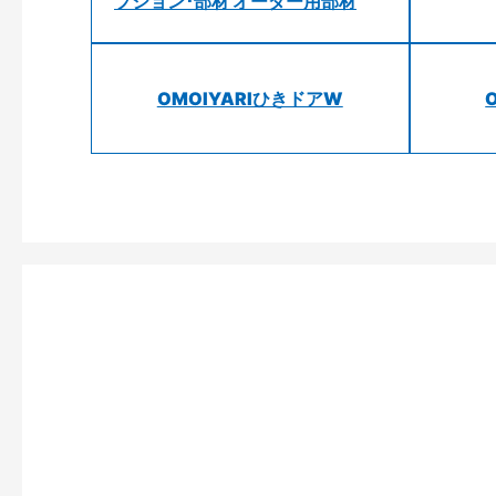
プション･部材 オーダー用部材
OMOIYARIひきドアW