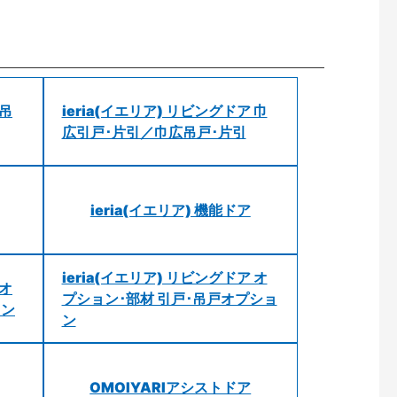
 吊
ieria(イエリア) リビングドア 巾
広引戸･片引／巾広吊戸･片引
ieria(イエリア) 機能ドア
ieria(イエリア) リビングドア オ
 オ
プション･部材 引戸･吊戸オプショ
ョン
ン
OMOIYARIアシストドア