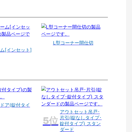
L型コーナー間仕切
ム[インセット]
ドア(錠付タイ
アウトセット吊戸･
片引(錠なしタイプ･
錠付タイプ) スタン
ダード