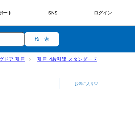
ポート
SNS
ログ
イン
検索
ングドア 引戸
引戸･4枚引違 スタンダード
お気に入り