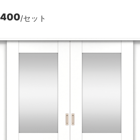
,400
/セット