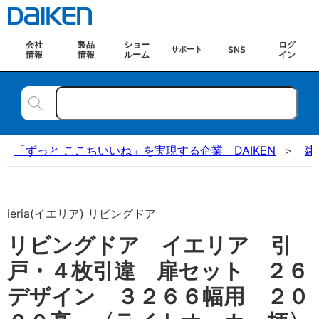
会社
製品
ショー
ログ
SNS
サポート
情報
情報
ルーム
イン
「ずっと ここちいいね」を実現する企業 DAIKEN
建
ieria(イエリア) リビングドア
リビングドア イエリア 引
戸・４枚引違 扉セット ２６
デザイン ３２６６幅用 ２０