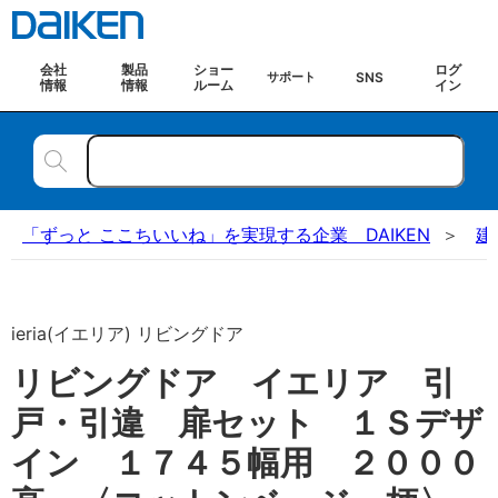
会社
製品
ショー
ログ
SNS
サポート
情報
情報
ルーム
イン
「ずっと ここちいいね」を実現する企業 DAIKEN
建
ieria(イエリア) リビングドア
リビングドア イエリア 引
戸・引違 扉セット １Ｓデザ
イン １７４５幅用 ２０００