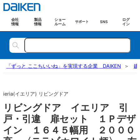
会社
製品
ショー
ログ
SNS
サポート
情報
情報
ルーム
イン
「ずっと ここちいいね」を実現する企業 DAIKEN
建
ieria(イエリア) リビングドア
リビングドア イエリア 引
戸・引違 扉セット １Ｐデザ
イン １６４５幅用 ２０００