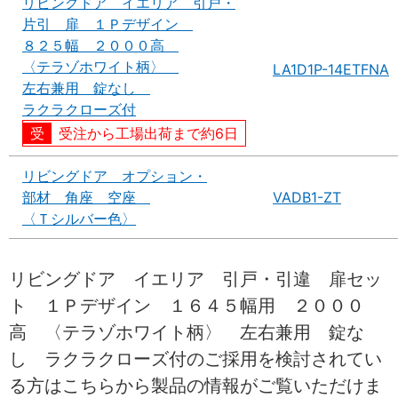
リビングドア イエリア 引戸・
片引 扉 １Ｐデザイン
８２５幅 ２０００高
〈テラゾホワイト柄〉
LA1D1P-14ETFNA
左右兼用 錠なし
ラクラクローズ付
受注から工場出荷まで約6日
リビングドア オプション・
部材 角座 空座
VADB1-ZT
〈Ｔシルバー色〉
リビングドア イエリア 引戸・引違 扉セッ
ト １Ｐデザイン １６４５幅用 ２０００
高 〈テラゾホワイト柄〉 左右兼用 錠な
し ラクラクローズ付のご採用を検討されてい
る方はこちらから製品の情報がご覧いただけま