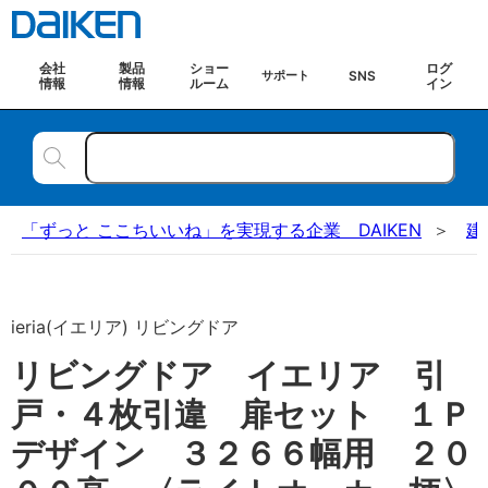
会社
製品
ショー
ログ
SNS
サポート
情報
情報
ルーム
イン
「ずっと ここちいいね」を実現する企業 DAIKEN
建
ieria(イエリア) リビングドア
リビングドア イエリア 引
戸・４枚引違 扉セット １Ｐ
デザイン ３２６６幅用 ２０