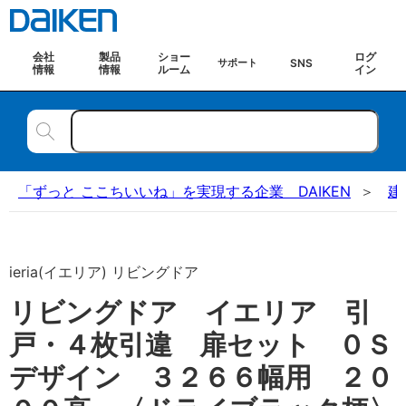
会社
製品
ショー
ログ
SNS
サポート
情報
情報
ルーム
イン
「ずっと ここちいいね」を実現する企業 DAIKEN
建
ieria(イエリア) リビングドア
リビングドア イエリア 引
戸・４枚引違 扉セット ０Ｓ
デザイン ３２６６幅用 ２０