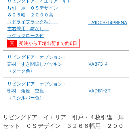
リビングドア イエリア 引戸・
片引 扉 ０Ｓデザイン
８２５幅 ２０００高
〈ドライブラック柄〉
LA1D0S-14PBFNA
左右兼用 錠なし
ラクラクローズ付
受注から工場出荷まで約6日
リビングドア オプション・
部材 すき間隠しパッキン
VA873-4
〈ダーク色〉
リビングドア オプション・
部材 角座 空座
VADB1-ZT
〈Ｔシルバー色〉
リビングドア イエリア 引戸・４枚引違 扉
セット ０Ｓデザイン ３２６６幅用 ２００