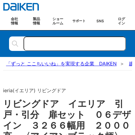
会社
製品
ショー
ログ
SNS
サポート
情報
情報
ルーム
イン
「ずっと ここちいいね」を実現する企業 DAIKEN
建
ieria(イエリア) リビングドア
リビングドア イエリア 引
戸・引分 扉セット ０６デザ
イン ３２６６幅用 ２０００