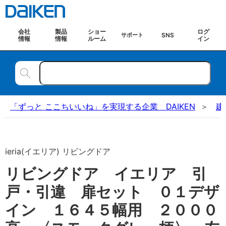
会社
製品
ショー
ログ
SNS
サポート
情報
情報
ルーム
イン
「ずっと ここちいいね」を実現する企業 DAIKEN
建
ieria(イエリア) リビングドア
リビングドア イエリア 引
戸・引違 扉セット ０１デザ
イン １６４５幅用 ２０００