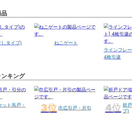
商品
なしタイプ)
ねこゲート
ラインフレー
4枚引違
ランキング
セット吊戸・
折戸
巾広引戸・片引
プ)