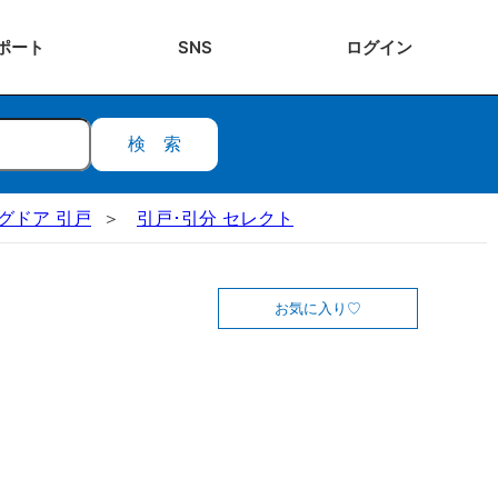
ポート
SNS
ログ
イン
検索
ングドア 引戸
引戸･引分 セレクト
お気に入り