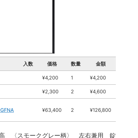
入数
価格
数量
金額
¥4,200
1
¥4,200
¥2,300
2
¥4,600
PGFNA
¥63,400
2
¥126,800
高 〈スモークグレー柄〉 左右兼用 錠