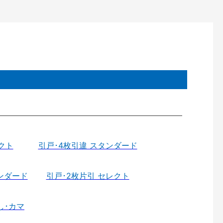
クト
引戸･4枚引違 スタンダード
ンダード
引戸･2枚片引 セレクト
し･カマ