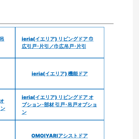
 吊
ieria(イエリア) リビングドア 巾
広引戸･片引／巾広吊戸･片引
ieria(イエリア) 機能ドア
ieria(イエリア) リビングドア オ
 オ
プション･部材 引戸･吊戸オプショ
ョン
ン
OMOIYARIアシストドア