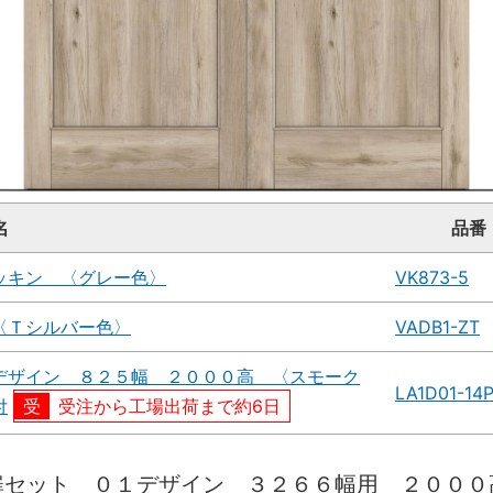
名
品番
ッキン 〈グレー色〉
VK873-5
〈Ｔシルバー色〉
VADB1-ZT
デザイン ８２５幅 ２０００高 〈スモーク
LA1D01-14
付
受注から工場出荷まで約6日
扉セット ０１デザイン ３２６６幅用 ２０００