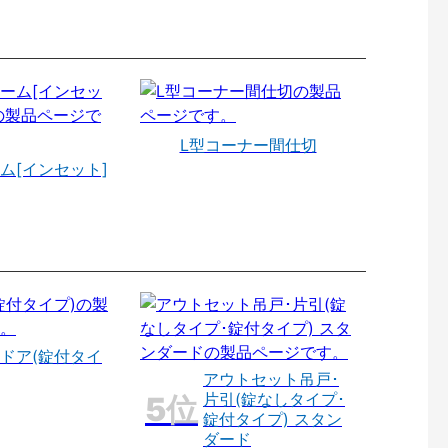
L型コーナー間仕切
ム[インセット]
ドア(錠付タイ
アウトセット吊戸･
片引(錠なしタイプ･
錠付タイプ) スタン
ダード