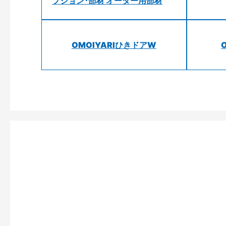
プション･部材 オーダー用部材
OMOIYARIひきドアW