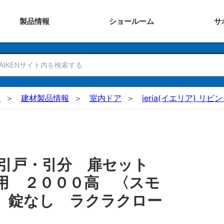
製品
情報
ショー
ルーム
サ
N
建材製品情報
室内ドア
ieria(イエリア) リビ
 引戸・引分 扉セット
用 ２０００高 〈スモ
 錠なし ラクラクロー