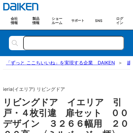
会社
製品
ショー
ログ
SNS
サポート
情報
情報
ルーム
イン
「ずっと ここちいいね」を実現する企業 DAIKEN
建
ieria(イエリア) リビングドア
リビングドア イエリア 引
戸・４枚引違 扉セット ００
デザイン ３２６６幅用 ２０