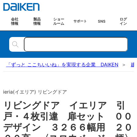
会社
製品
ショー
ログ
SNS
サポート
情報
情報
ルーム
イン
「ずっと ここちいいね」を実現する企業 DAIKEN
建
ieria(イエリア) リビングドア
リビングドア イエリア 引
戸・４枚引違 扉セット ００
デザイン ３２６６幅用 ２０