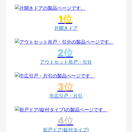
片開きドア
アウトセット吊戸・引分
巾広引戸・片引
折戸ドア(錠付タイプ)