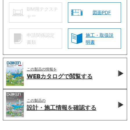
BIM用テクスチ
図面PDF
ャー
申請関係認定
施工・取扱説
書類
明書
この製品の情報を
WEBカタログで
閲覧する
この製品の
設計・施工情報を
確認する