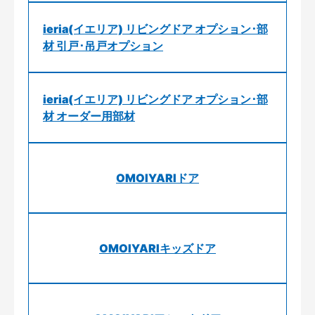
ieria(イエリア) リビングドア オプション･部
材 引戸･吊戸オプション
ieria(イエリア) リビングドア オプション･部
材 オーダー用部材
OMOIYARIドア
OMOIYARIキッズドア