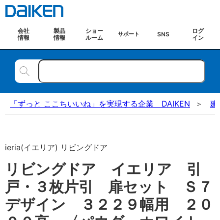
会社
製品
ショー
ログ
SNS
サポート
情報
情報
ルーム
イン
「ずっと ここちいいね」を実現する企業 DAIKEN
建
ieria(イエリア) リビングドア
リビングドア イエリア 引
戸・３枚片引 扉セット Ｓ７
デザイン ３２２９幅用 ２０