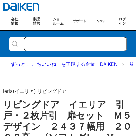
会社
製品
ショー
ログ
SNS
サポート
情報
情報
ルーム
イン
「ずっと ここちいいね」を実現する企業 DAIKEN
建
ieria(イエリア) リビングドア
リビングドア イエリア 引
戸・２枚片引 扉セット Ｍ５
デザイン ２４３７幅用 ２０