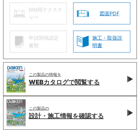
BIM用テクスチ
図面PDF
ャー
申請関係認定
施工・取扱説
書類
明書
この製品の情報を
WEBカタログで
閲覧する
この製品の
設計・施工情報を
確認する