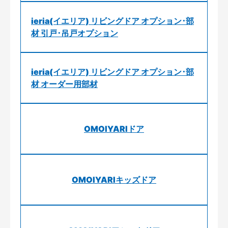
ieria(イエリア) リビングドア オプション･部
材 引戸･吊戸オプション
ieria(イエリア) リビングドア オプション･部
材 オーダー用部材
OMOIYARIドア
OMOIYARIキッズドア