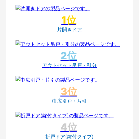
片開きドア
アウトセット吊戸・引分
巾広引戸・片引
折戸ドア(錠付タイプ)