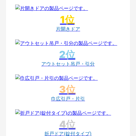
片開きドア
アウトセット吊戸・引分
巾広引戸・片引
折戸ドア(錠付タイプ)