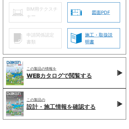
BIM用テクスチ
図面PDF
ャー
申請関係認定
施工・取扱説
書類
明書
この製品の情報を
WEBカタログで
閲覧する
この製品の
設計・施工情報を
確認する