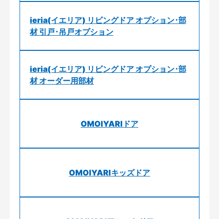
ieria(イエリア) リビングドア オプション･部
材 引戸･吊戸オプション
ieria(イエリア) リビングドア オプション･部
材 オーダー用部材
OMOIYARIドア
OMOIYARIキッズドア