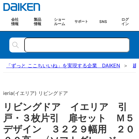
会社
製品
ショー
ログ
SNS
サポート
情報
情報
ルーム
イン
「ずっと ここちいいね」を実現する企業 DAIKEN
建
ieria(イエリア) リビングドア
リビングドア イエリア 引
戸・３枚片引 扉セット Ｍ５
デザイン ３２２９幅用 ２０