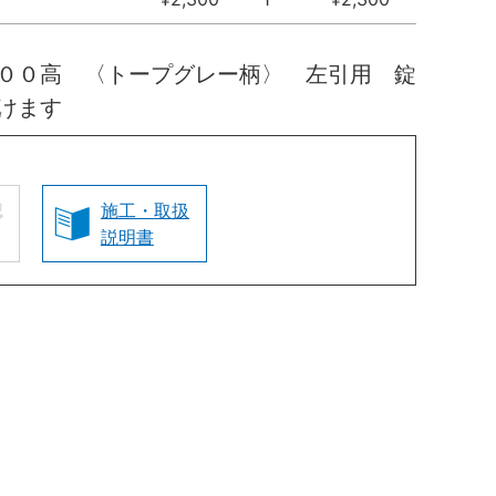
００高 〈トープグレー柄〉 左引用 錠
けます
認
施工・取扱
説明書