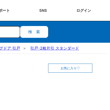
ポート
SNS
ログ
イン
検索
ングドア 引戸
引戸･2枚片引 スタンダード
お気に入り