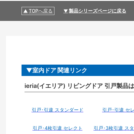
TOPへ戻る
製品シリーズページに戻る
室内ドア 関連リンク
ieria(イエリア) リビングドア 引戸製品
引戸･引違 スタンダード
引戸･引違 セ
引戸･4枚引違 セレクト
引戸･3枚引違 ス