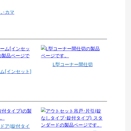
し･カマ
L型コーナー間仕切
ム[インセット]
ドア(錠付タイ