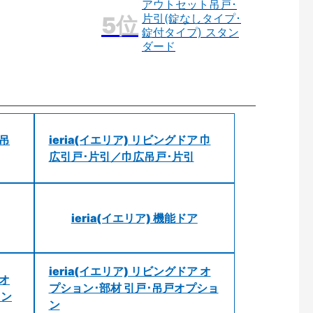
アウトセット吊戸･
片引(錠なしタイプ･
錠付タイプ) スタン
ダード
 吊
ieria(イエリア) リビングドア 巾
広引戸･片引／巾広吊戸･片引
ieria(イエリア) 機能ドア
ieria(イエリア) リビングドア オ
 オ
プション･部材 引戸･吊戸オプショ
ョン
ン