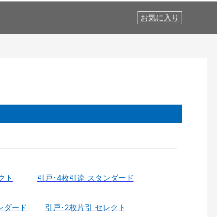
お気に入り
クト
引戸･4枚引違 スタンダード
ンダード
引戸･2枚片引 セレクト