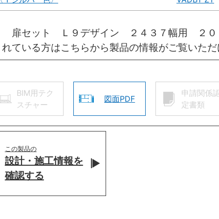
引 扉セット Ｌ９デザイン ２４３７幅用 ２０
されている方はこちらから製品の情報がご覧いただ
BIM用テク
申請関係
図面PDF
スチャー
定書類
この製品の
設計・施工情報を
確認する