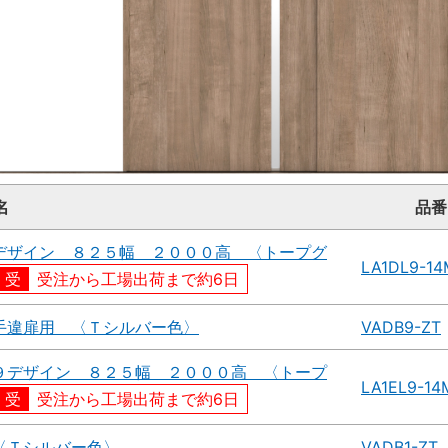
名
品番
デザイン ８２５幅 ２０００高 〈トープグ
LA1DL9-1
受注から工場出荷まで約6日
手違扉用 〈Ｔシルバー色〉
VADB9-ZT
９デザイン ８２５幅 ２０００高 〈トープ
LA1EL9-1
受注から工場出荷まで約6日
〈Ｔシルバー色〉
VADB1-ZT