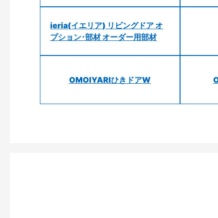
ieria(イエリア) リビングドア オ
プション･部材 オーダー用部材
OMOIYARIひきドアW