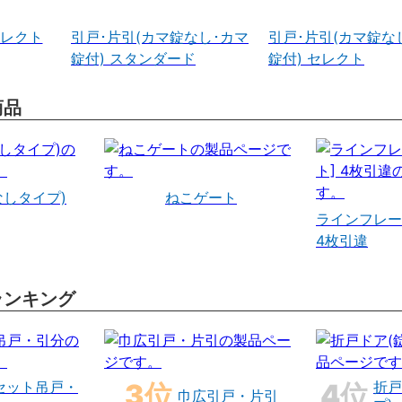
セレクト
引戸･片引(カマ錠なし･カマ
引戸･片引(カマ錠な
錠付) スタンダード
錠付) セレクト
商品
なしタイプ)
ねこゲート
ラインフレー
4枚引違
ランキング
セット吊戸・
折戸
巾広引戸・片引