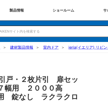
製品
情報
ショー
ルーム
サ
N
建材製品情報
室内ドア
ieria(イエリア) リビ
引戸・２枚片引 扉セッ
３７幅用 ２０００高
用 錠なし ラクラクロ