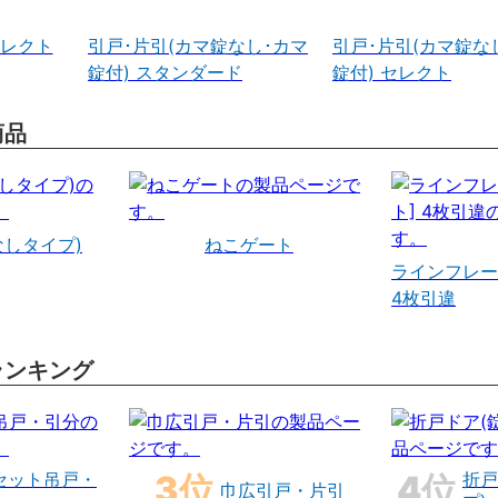
セレクト
引戸･片引(カマ錠なし･カマ
引戸･片引(カマ錠な
錠付) スタンダード
錠付) セレクト
商品
なしタイプ)
ねこゲート
ラインフレー
4枚引違
ランキング
セット吊戸・
折戸
巾広引戸・片引