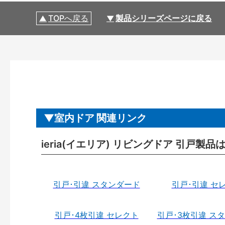
TOPへ戻る
製品シリーズページに戻る
室内ドア 関連リンク
ieria(イエリア) リビングドア 引戸製品
引戸･引違 スタンダード
引戸･引違 セ
引戸･4枚引違 セレクト
引戸･3枚引違 ス