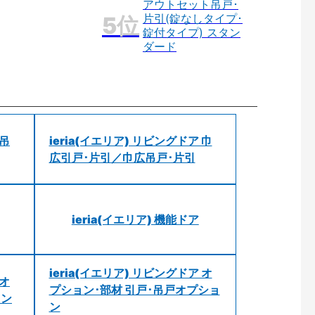
アウトセット吊戸･
片引(錠なしタイプ･
錠付タイプ) スタン
ダード
 吊
ieria(イエリア) リビングドア 巾
広引戸･片引／巾広吊戸･片引
ieria(イエリア) 機能ドア
ieria(イエリア) リビングドア オ
 オ
プション･部材 引戸･吊戸オプショ
ョン
ン