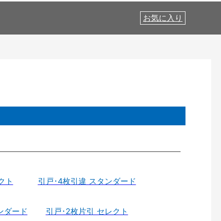
お気に入り
クト
引戸･4枚引違 スタンダード
ンダード
引戸･2枚片引 セレクト