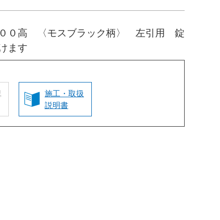
００高 〈モスブラック柄〉 左引用 錠
けます
認
施工・取扱
説明書