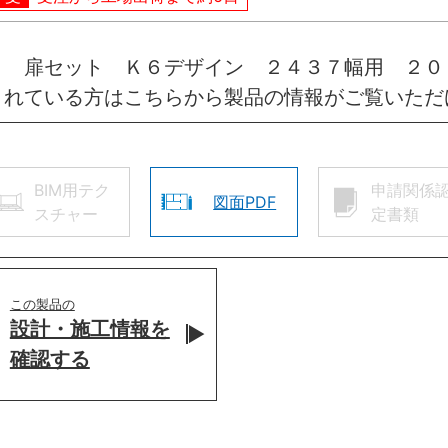
引 扉セット Ｋ６デザイン ２４３７幅用 ２０
されている方はこちらから製品の情報がご覧いただ
BIM用テク
申請関係
図面PDF
スチャー
定書類
この製品の
設計・施工情報を
確認する