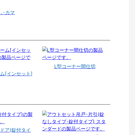
し･カマ
L型コーナー間仕切
ム[インセット]
ドア(錠付タイ