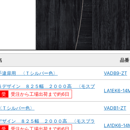
名
品番
手違扉用 〈Ｔシルバー色〉
VADB9-ZT
６デザイン ８２５幅 ２０００高 〈モスブ
LA1EK6-14
受注から工場出荷まで約6日
〈Ｔシルバー色〉
VADB1-ZT
デザイン ８２５幅 ２０００高 〈モスブラ
LA1DK6-1
受注から工場出荷まで約6日