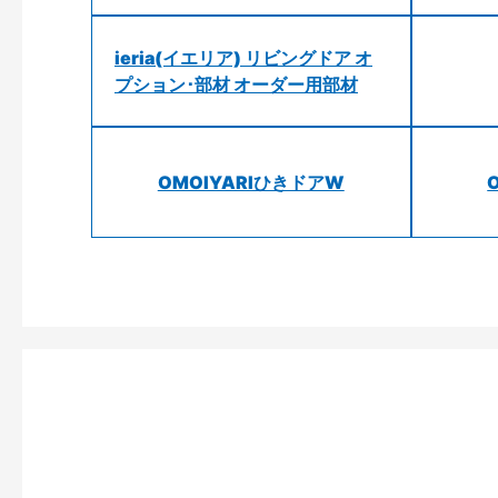
ieria(イエリア) リビングドア オ
プション･部材 オーダー用部材
OMOIYARIひきドアW