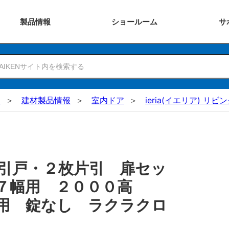
製品
情報
ショー
ルーム
サ
N
建材製品情報
室内ドア
ieria(イエリア) リビ
引戸・２枚片引 扉セッ
３７幅用 ２０００高
用 錠なし ラクラクロ