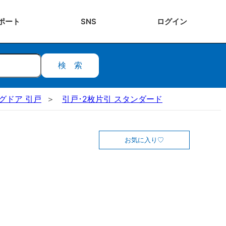
ポート
SNS
ログ
イン
検索
ングドア 引戸
引戸･2枚片引 スタンダード
お気に入り