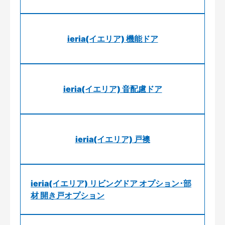
ieria(イエリア) 機能ドア
ieria(イエリア) 音配慮ドア
ieria(イエリア) 戸襖
ieria(イエリア) リビングドア オプション･部
材 開き戸オプション