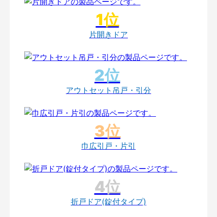
片開きドア
アウトセット吊戸・引分
巾広引戸・片引
折戸ドア(錠付タイプ)