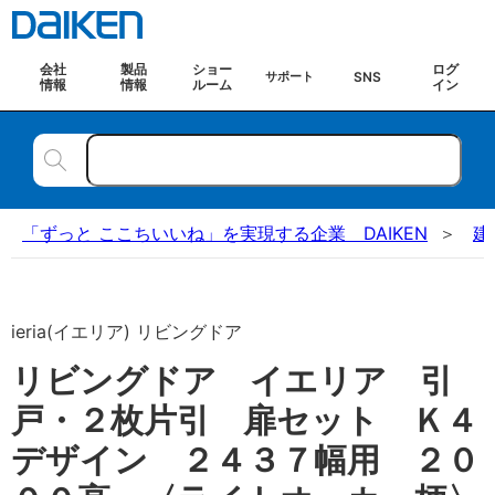
会社
製品
ショー
ログ
SNS
サポート
情報
情報
ルーム
イン
「ずっと ここちいいね」を実現する企業 DAIKEN
建
ieria(イエリア) リビングドア
リビングドア イエリア 引
戸・２枚片引 扉セット Ｋ４
デザイン ２４３７幅用 ２０