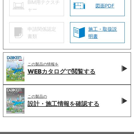
BIM用テクスチ
図面PDF
ャー
申請関係認定
施工・取扱説
書類
明書
この製品の情報を
WEBカタログで
閲覧する
この製品の
設計・施工情報を
確認する