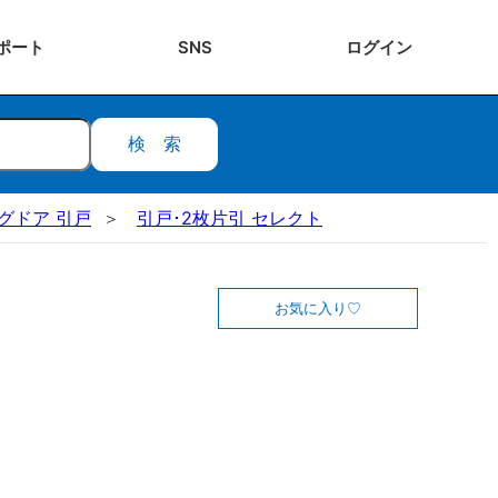
ポート
SNS
ログ
イン
検索
ングドア 引戸
引戸･2枚片引 セレクト
お気に入り