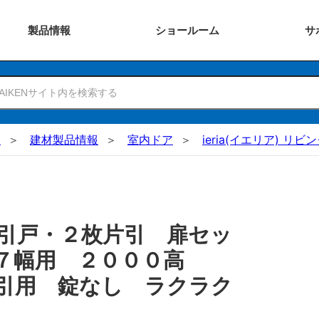
製品
情報
ショー
ルーム
サ
N
建材製品情報
室内ドア
ieria(イエリア) リビ
引戸・２枚片引 扉セッ
３７幅用 ２０００高
引用 錠なし ラクラク