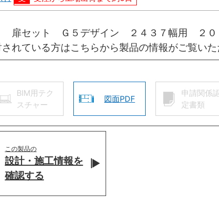
引 扉セット Ｇ５デザイン ２４３７幅用 ２
討されている方はこちらから製品の情報がご覧いた
BIM用テク
申請関係
図面PDF
スチャー
定書類
この製品の
設計・施工情報を
確認する