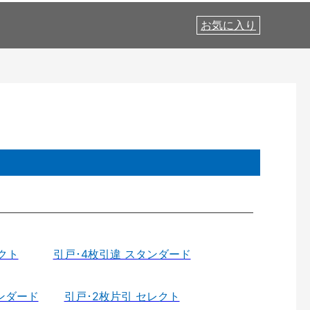
お気に入り
クト
引戸･4枚引違 スタンダード
ンダード
引戸･2枚片引 セレクト