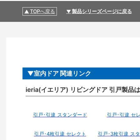
TOPへ戻る
製品シリーズページに戻る
室内ドア 関連リンク
ieria(イエリア) リビングドア 引戸製品
引戸･引違 スタンダード
引戸･引違 セ
引戸･4枚引違 セレクト
引戸･3枚引違 ス