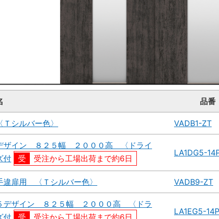
名
品番
〈Ｔシルバー色〉
VADB1-ZT
デザイン ８２５幅 ２０００高 〈ドライ
LA1DG5-14
ズ付
受注から工場出荷まで約6日
手違扉用 〈Ｔシルバー色〉
VADB9-ZT
５デザイン ８２５幅 ２０００高 〈ドラ
LA1EG5-14
ズ付
受注から工場出荷まで約6日