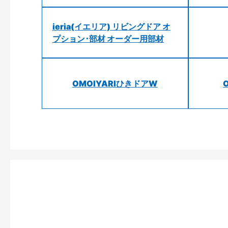
ieria(イエリア) リビングドア オ
プション･部材 オーダー用部材
OMOIYARIひきドアW