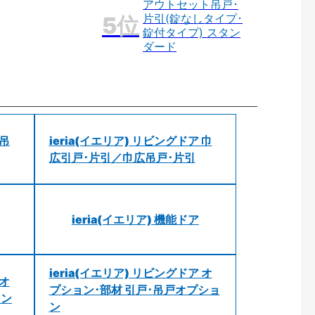
アウトセット吊戸･
片引(錠なしタイプ･
錠付タイプ) スタン
ダード
 吊
ieria(イエリア) リビングドア 巾
広引戸･片引／巾広吊戸･片引
ieria(イエリア) 機能ドア
ieria(イエリア) リビングドア オ
 オ
プション･部材 引戸･吊戸オプショ
ョン
ン