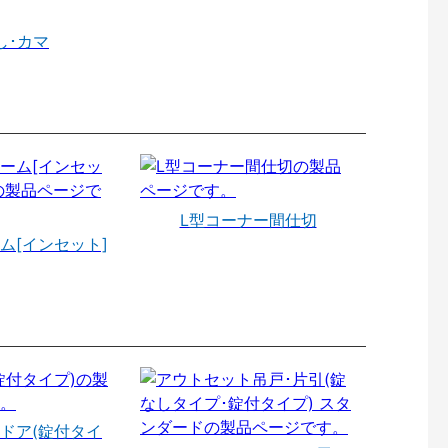
し･カマ
L型コーナー間仕切
ム[インセット]
ドア(錠付タイ