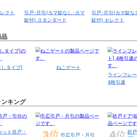
セレクト
引戸･片引(カマ錠なし･カマ
引戸･片引(カマ錠な
錠付) スタンダード
錠付) セレクト
商品
なしタイプ)
ねこゲート
ラインフレー
4枚引違
ランキング
セット吊戸・
折戸
巾広引戸・片引