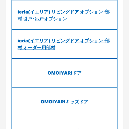
ieria(イエリア) リビングドア オプション･部
材 引戸･吊戸オプション
ieria(イエリア) リビングドア オプション･部
材 オーダー用部材
OMOIYARIドア
OMOIYARIキッズドア