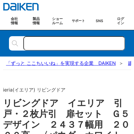
会社
製品
ショー
ログ
SNS
サポート
情報
情報
ルーム
イン
「ずっと ここちいいね」を実現する企業 DAIKEN
建
ieria(イエリア) リビングドア
リビングドア イエリア 引
戸・２枚片引 扉セット Ｇ５
デザイン ２４３７幅用 ２０