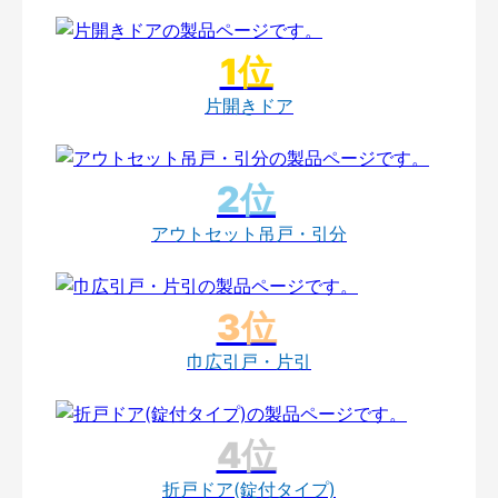
片開きドア
アウトセット吊戸・引分
巾広引戸・片引
折戸ドア(錠付タイプ)