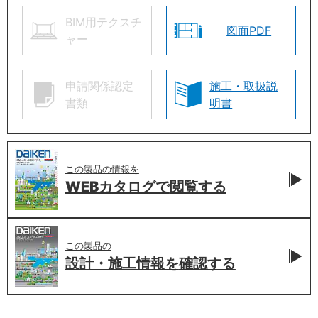
BIM用テクスチ
図面PDF
ャー
申請関係認定
施工・取扱説
書類
明書
この製品の情報を
WEBカタログで
閲覧する
この製品の
設計・施工情報を
確認する