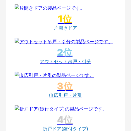
片開きドア
アウトセット吊戸・引分
巾広引戸・片引
折戸ドア(錠付タイプ)