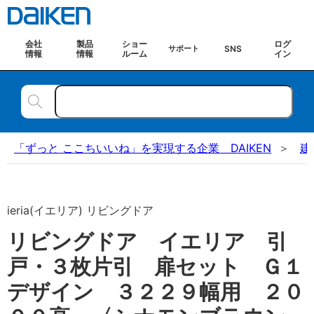
会社
製品
ショー
ログ
SNS
サポート
情報
情報
ルーム
イン
「ずっと ここちいいね」を実現する企業 DAIKEN
建
ieria(イエリア) リビングドア
リビングドア イエリア 引
戸・３枚片引 扉セット Ｇ１
デザイン ３２２９幅用 ２０