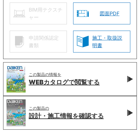
BIM用テクスチ
図面PDF
ャー
申請関係認定
施工・取扱説
書類
明書
この製品の情報を
WEBカタログで
閲覧する
この製品の
設計・施工情報を
確認する