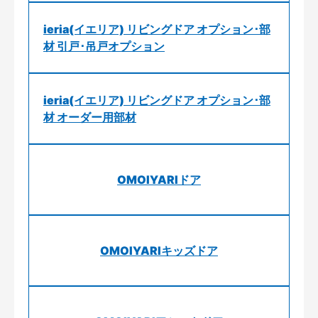
ieria(イエリア) リビングドア オプション･部
材 引戸･吊戸オプション
ieria(イエリア) リビングドア オプション･部
材 オーダー用部材
OMOIYARIドア
OMOIYARIキッズドア