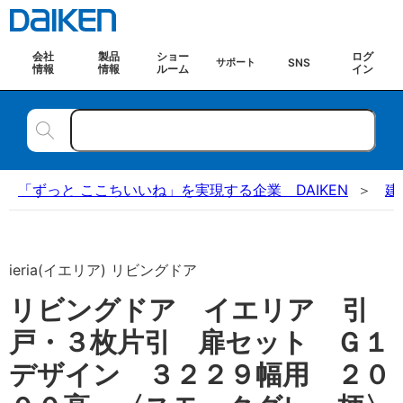
会社
製品
ショー
ログ
SNS
サポート
情報
情報
ルーム
イン
「ずっと ここちいいね」を実現する企業 DAIKEN
建
ieria(イエリア) リビングドア
リビングドア イエリア 引
戸・３枚片引 扉セット Ｇ１
デザイン ３２２９幅用 ２０