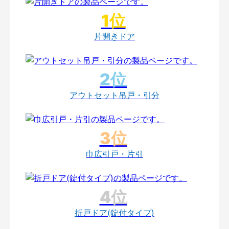
片開きドア
アウトセット吊戸・引分
巾広引戸・片引
折戸ドア(錠付タイプ)