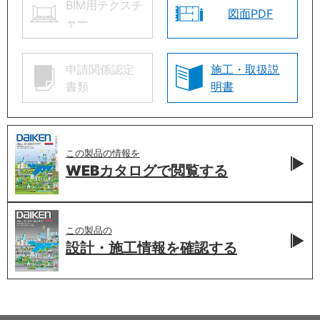
BIM用テクスチ
図面PDF
ャー
申請関係認定
施工・取扱説
書類
明書
この製品の情報を
WEBカタログで
閲覧する
この製品の
設計・施工情報を
確認する