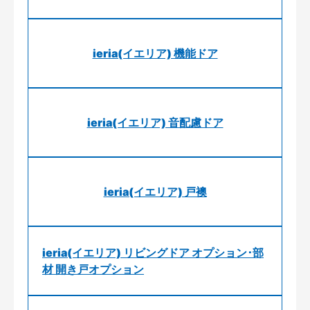
ieria(イエリア) 機能ドア
ieria(イエリア) 音配慮ドア
ieria(イエリア) 戸襖
ieria(イエリア) リビングドア オプション･部
材 開き戸オプション