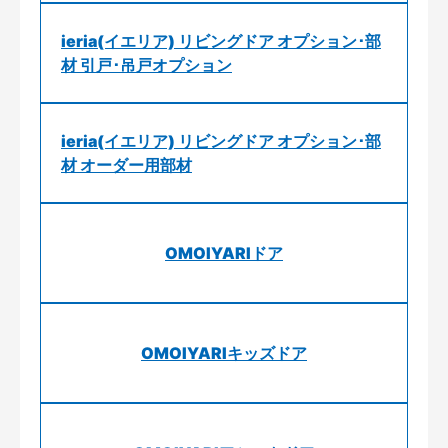
ieria(イエリア) リビングドア オプション･部
材 引戸･吊戸オプション
ieria(イエリア) リビングドア オプション･部
材 オーダー用部材
OMOIYARIドア
OMOIYARIキッズドア