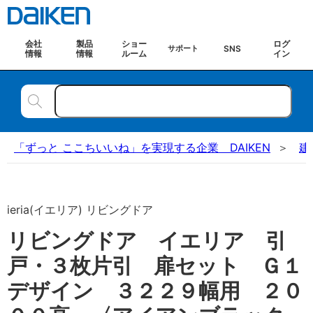
会社
製品
ショー
ログ
SNS
サポート
情報
情報
ルーム
イン
「ずっと ここちいいね」を実現する企業 DAIKEN
建
ieria(イエリア) リビングドア
リビングドア イエリア 引
戸・３枚片引 扉セット Ｇ１
デザイン ３２２９幅用 ２０