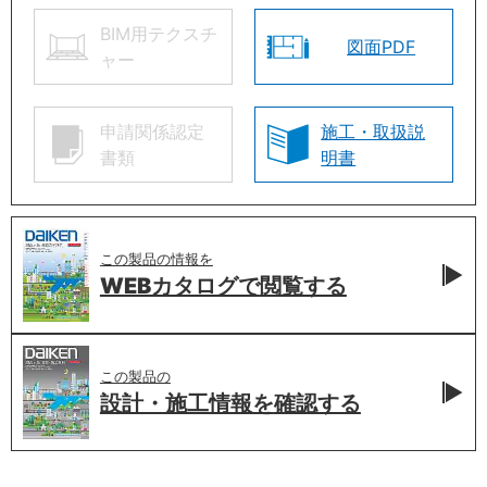
BIM用テクスチ
図面PDF
ャー
申請関係認定
施工・取扱説
書類
明書
この製品の情報を
WEBカタログで
閲覧する
この製品の
設計・施工情報を
確認する