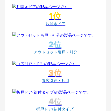
片開きドア
アウトセット吊戸・引分
巾広引戸・片引
折戸ドア(錠付タイプ)