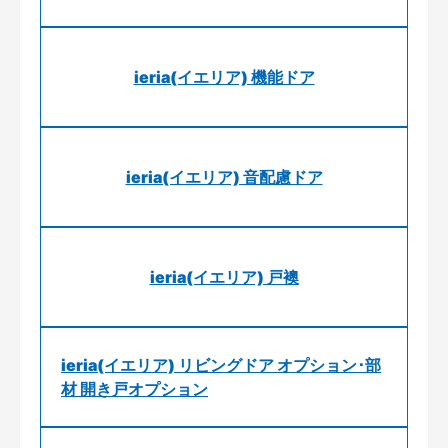
ieria(イエリア) 機能ドア
ieria(イエリア) 音配慮ドア
ieria(イエリア) 戸襖
ieria(イエリア) リビングドア オプション･部
材 開き戸オプション