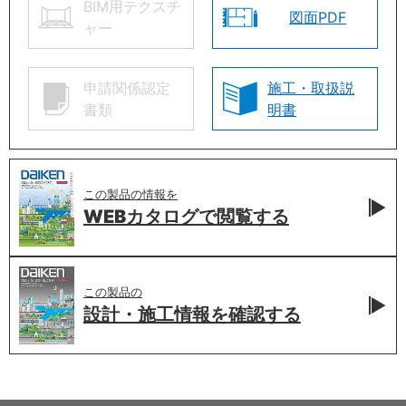
BIM用テクスチ
図面PDF
ャー
申請関係認定
施工・取扱説
書類
明書
この製品の情報を
WEBカタログで
閲覧する
この製品の
設計・施工情報を
確認する