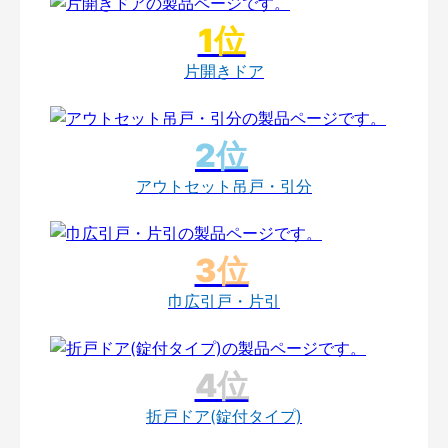
片開きドア
アウトセット吊戸・引分
巾広引戸・片引
折戸ドア(錠付タイプ)