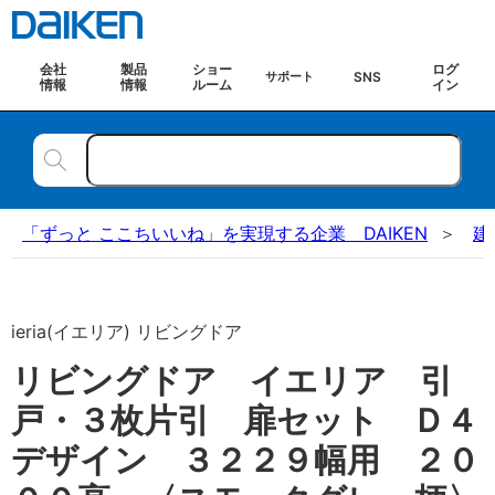
会社
製品
ショー
ログ
SNS
サポート
情報
情報
ルーム
イン
「ずっと ここちいいね」を実現する企業 DAIKEN
建
ieria(イエリア) リビングドア
リビングドア イエリア 引
戸・３枚片引 扉セット Ｄ４
デザイン ３２２９幅用 ２０