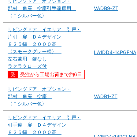
リビングドア オプション・
部材 角座 空座引手違扉用
VADB9-ZT
〈Ｔシルバー色〉
リビングドア イエリア 引戸・
片引 扉 Ｄ４デザイン
８２５幅 ２０００高
〈スモークグレー柄〉
LA1DD4-14PGFNA
左右兼用 錠なし
ラクラクローズ付
受注から工場出荷まで約6日
リビングドア オプション・
部材 角座 空座
VADB1-ZT
〈Ｔシルバー色〉
リビングドア イエリア 引戸・
引手違 扉 Ｄ４デザイン
８２５幅 ２０００高
LA1ED4-14PGLNA