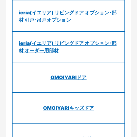
ieria(イエリア) リビングドア オプション･部
材 引戸･吊戸オプション
ieria(イエリア) リビングドア オプション･部
材 オーダー用部材
OMOIYARIドア
OMOIYARIキッズドア