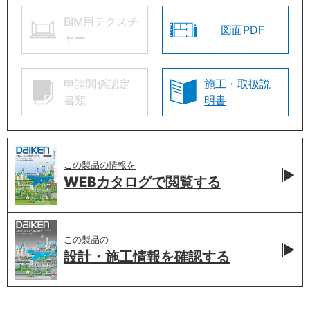
BIM用テクスチ
図面PDF
ャー
申請関係認定
施工・取扱説
書類
明書
この製品の情報を
WEBカタログで
閲覧する
この製品の
設計・施工情報を
確認する