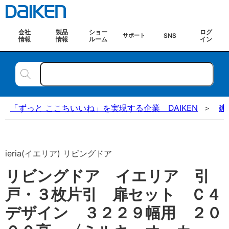
会社
製品
ショー
ログ
SNS
サポート
情報
情報
ルーム
イン
「ずっと ここちいいね」を実現する企業 DAIKEN
建
ieria(イエリア) リビングドア
リビングドア イエリア 引
戸・３枚片引 扉セット Ｃ４
デザイン ３２２９幅用 ２０