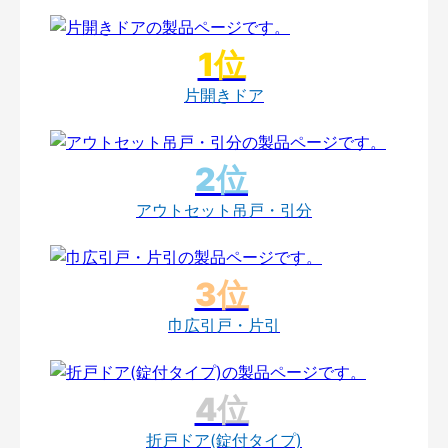
片開きドア
アウトセット吊戸・引分
巾広引戸・片引
折戸ドア(錠付タイプ)