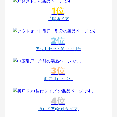
片開きドア
アウトセット吊戸・引分
巾広引戸・片引
折戸ドア(錠付タイプ)