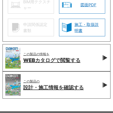
BIM用テクスチ
図面PDF
ャー
申請関係認定
施工・取扱説
書類
明書
この製品の情報を
WEBカタログで
閲覧する
この製品の
設計・施工情報を
確認する