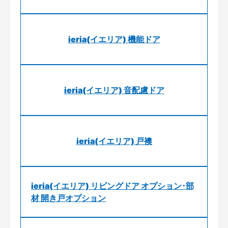
ieria(イエリア) 機能ドア
ieria(イエリア) 音配慮ドア
ieria(イエリア) 戸襖
ieria(イエリア) リビングドア オプション･部
材 開き戸オプション