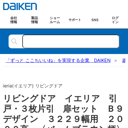
会社
製品
ショー
ログ
SNS
サポート
情報
情報
ルーム
イン
「ずっと ここちいいね」を実現する企業 DAIKEN
建
ieria(イエリア) リビングドア
リビングドア イエリア 引
戸・３枚片引 扉セット Ｂ９
デザイン ３２２９幅用 ２０