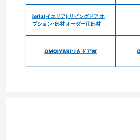
ieria(イエリア) リビングドア オ
プション･部材 オーダー用部材
OMOIYARIひきドアW