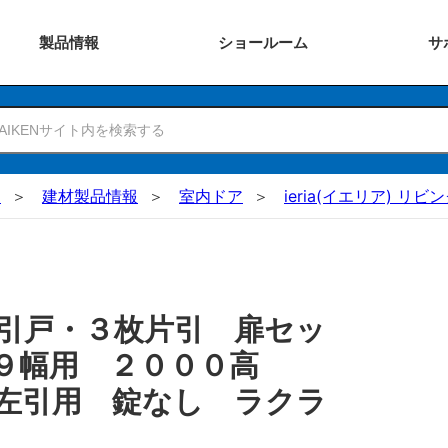
製品
情報
ショー
ルーム
サ
N
建材製品情報
室内ドア
ieria(イエリア) リビ
引戸・３枚片引 扉セッ
２９幅用 ２０００高
左引用 錠なし ラクラ