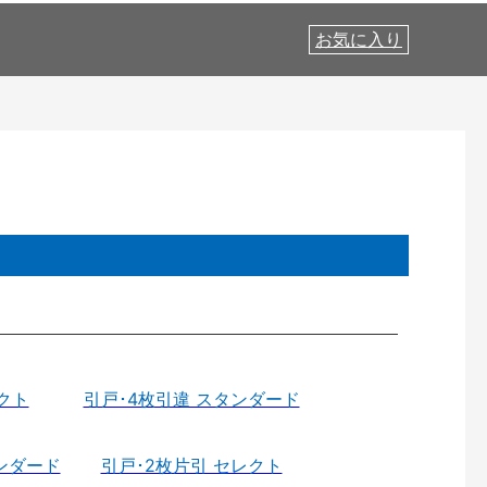
お気に入り
クト
引戸･4枚引違 スタンダード
ンダード
引戸･2枚片引 セレクト