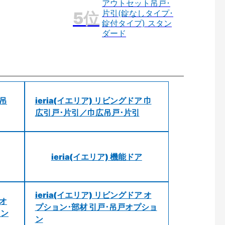
アウトセット吊戸･
片引(錠なしタイプ･
錠付タイプ) スタン
ダード
 吊
ieria(イエリア) リビングドア 巾
広引戸･片引／巾広吊戸･片引
ieria(イエリア) 機能ドア
ieria(イエリア) リビングドア オ
 オ
プション･部材 引戸･吊戸オプショ
ョン
ン