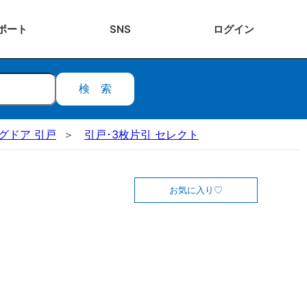
ポート
SNS
ログ
イン
検索
ングドア 引戸
引戸･3枚片引 セレクト
お気に入り