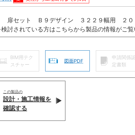
引 扉セット Ｂ９デザイン ３２２９幅用 ２０
を検討されている方はこちらから製品の情報がご覧
BIM用テク
申請関係
図面PDF
スチャー
定書類
この製品の
設計・施工情報を
確認する