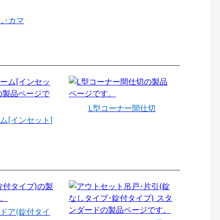
し･カマ
L型コーナー間仕切
ム[インセット]
ドア(錠付タイ