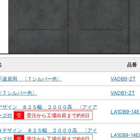
名
品番
手違扉用 〈Ｔシルバー色〉
VADB9-ZT
〈Ｔシルバー色〉
VADB1-ZT
デザイン ８２５幅 ２０００高 〈アイア
LA1DB9-14
ーズ付
受注から工場出荷まで約6日
９デザイン ８２５幅 ２０００高 〈アイ
LA1EB9-14
ーズ付
受注から工場出荷まで約6日