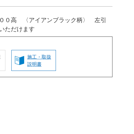
００高 〈アイアンブラック柄〉 左引
いただけます
認
施工・取扱
説明書