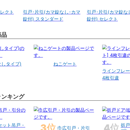
セレクト
引戸･片引(カマ錠なし･カマ
引戸･片引(カマ錠な
錠付) スタンダード
錠付) セレクト
商品
なしタイプ)
ねこゲート
ラインフレー
4枚引違
ランキング
セット吊戸・
折戸
巾広引戸・片引