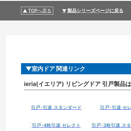
TOPへ戻る
製品シリーズページに戻る
室内ドア 関連リンク
ieria(イエリア) リビングドア 引戸製品
引戸･引違 スタンダード
引戸･引違 セ
引戸･4枚引違 セレクト
引戸･3枚引違 ス