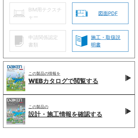
BIM用テクスチ
図面PDF
ャー
申請関係認定
施工・取扱説
書類
明書
この製品の情報を
WEBカタログで
閲覧する
この製品の
設計・施工情報を
確認する