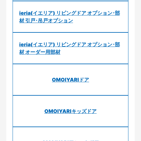
ieria(イエリア) リビングドア オプション･部
材 引戸･吊戸オプション
ieria(イエリア) リビングドア オプション･部
材 オーダー用部材
OMOIYARIドア
OMOIYARIキッズドア