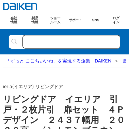
会社
製品
ショー
ログ
SNS
サポート
情報
情報
ルーム
イン
「ずっと ここちいいね」を実現する企業 DAIKEN
建
ieria(イエリア) リビングドア
リビングドア イエリア 引
戸・２枚片引 扉セット ４Ｐ
デザイン ２４３７幅用 ２０