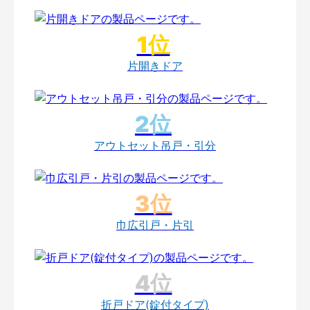
片開きドア
アウトセット吊戸・引分
巾広引戸・片引
折戸ドア(錠付タイプ)