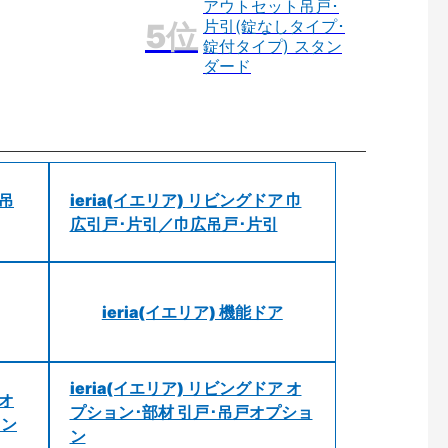
アウトセット吊戸･
片引(錠なしタイプ･
錠付タイプ) スタン
ダード
 吊
ieria(イエリア) リビングドア 巾
広引戸･片引／巾広吊戸･片引
ieria(イエリア) 機能ドア
ieria(イエリア) リビングドア オ
 オ
プション･部材 引戸･吊戸オプショ
ョン
ン