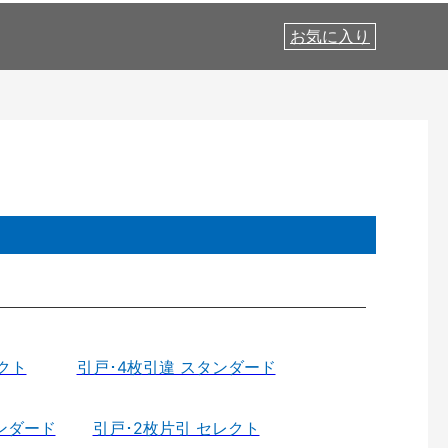
お気に入り
クト
引戸･4枚引違 スタンダード
ンダード
引戸･2枚片引 セレクト