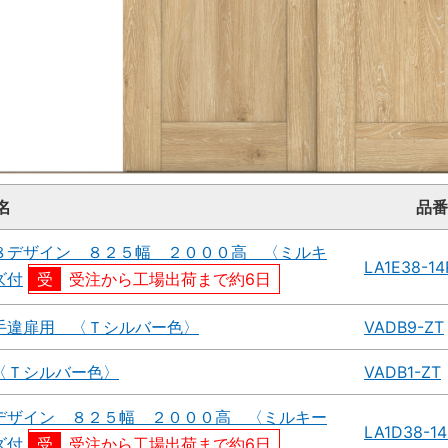
名
品番
８デザイン ８２５幅 ２０００高 〈ミルキ
LA1E38-1
ズ付
受注から工場出荷まで約6日
手違扉用 〈Ｔシルバー色〉
VADB9-ZT
〈Ｔシルバー色〉
VADB1-ZT
デザイン ８２５幅 ２０００高 〈ミルキー
LA1D38-1
ズ付
受注から工場出荷まで約6日