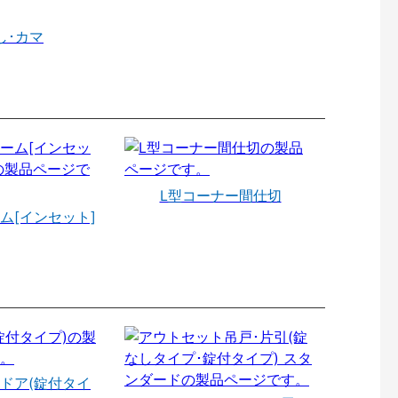
し･カマ
L型コーナー間仕切
ム[インセット]
ドア(錠付タイ