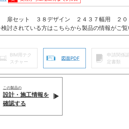
引 扉セット ３８デザイン ２４３７幅用 ２０
を検討されている方はこちらから製品の情報がご覧
BIM用テク
申請関係
図面PDF
スチャー
定書類
この製品の
設計・施工情報を
確認する