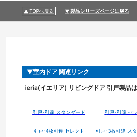
TOPへ戻る
製品シリーズページに戻る
室内ドア 関連リンク
ieria(イエリア) リビングドア 引戸製品
引戸･引違 スタンダード
引戸･引違 セ
引戸･4枚引違 セレクト
引戸･3枚引違 ス