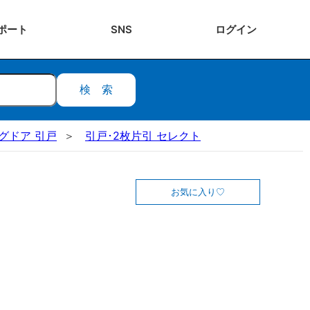
ポート
SNS
ログ
イン
検索
ングドア 引戸
引戸･2枚片引 セレクト
お気に入り