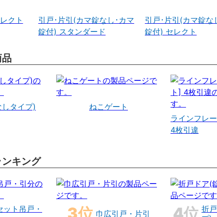
セレクト
引戸･片引(カマ錠なし･カマ
引戸･片引(カマ錠な
錠付) スタンダード
錠付) セレクト
商品
なしタイプ)
ねこゲート
ラインフレー
4枚引違
ランキング
セット吊戸・
折戸
巾広引戸・片引