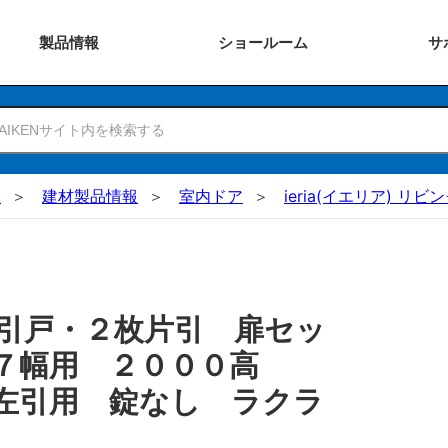
製品
情報
ショー
ルーム
サ
N
建材製品情報
室内ドア
ieria(イエリア) リビ
引戸・２枚片引 扉セッ
３７幅用 ２０００高
左引用 錠なし ラクラ