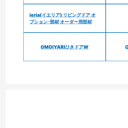
ieria(イエリア) リビングドア オ
プション･部材 オーダー用部材
OMOIYARIひきドアW