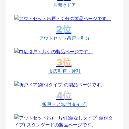
片開きドア
アウトセット吊戸・引分
巾広引戸・片引
折戸ドア(錠付タイプ)