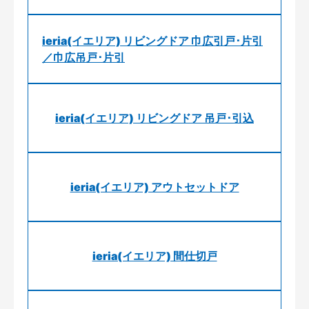
ieria(イエリア) リビングドア 巾広引戸･片引
／巾広吊戸･片引
ieria(イエリア) リビングドア 吊戸･引込
ieria(イエリア) アウトセットドア
ieria(イエリア) 間仕切戸