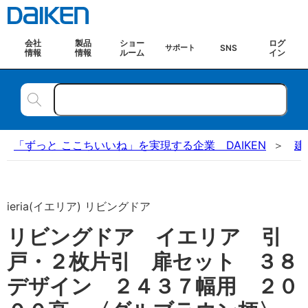
会社
製品
ショー
ログ
SNS
サポート
情報
情報
ルーム
イン
「ずっと ここちいいね」を実現する企業 DAIKEN
建
ieria(イエリア) リビングドア
リビングドア イエリア 引
戸・２枚片引 扉セット ３８
デザイン ２４３７幅用 ２０