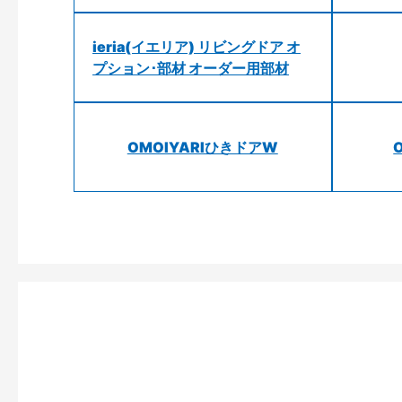
ieria(イエリア) リビングドア オ
プション･部材 オーダー用部材
OMOIYARIひきドアW