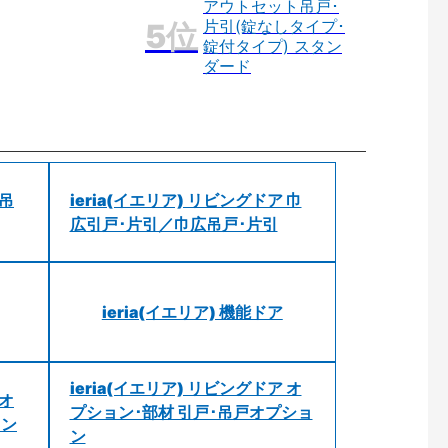
アウトセット吊戸･
片引(錠なしタイプ･
錠付タイプ) スタン
ダード
 吊
ieria(イエリア) リビングドア 巾
広引戸･片引／巾広吊戸･片引
ieria(イエリア) 機能ドア
ieria(イエリア) リビングドア オ
 オ
プション･部材 引戸･吊戸オプショ
ョン
ン