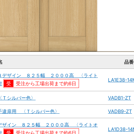
名
品番
８デザイン ８２５幅 ２０００高 〈ライト
LA1E38-1
付
受注から工場出荷まで約6日
〈Ｔシルバー色〉
VADB1-ZT
手違扉用 〈Ｔシルバー色〉
VADB9-ZT
デザイン ８２５幅 ２０００高 〈ライトオ
LA1D38-1
付
受注から工場出荷まで約6日