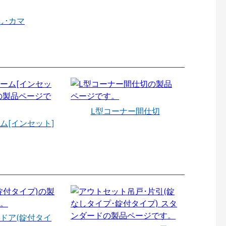
し･カマ
L型コーナー間仕切
ム[インセット]
ドア(錠付タイ