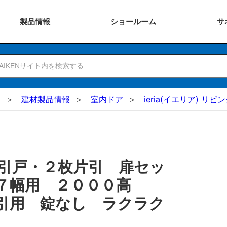
製品
情報
ショー
ルーム
サ
N
建材製品情報
室内ドア
ieria(イエリア) リビ
引戸・２枚片引 扉セッ
３７幅用 ２０００高
引用 錠なし ラクラク