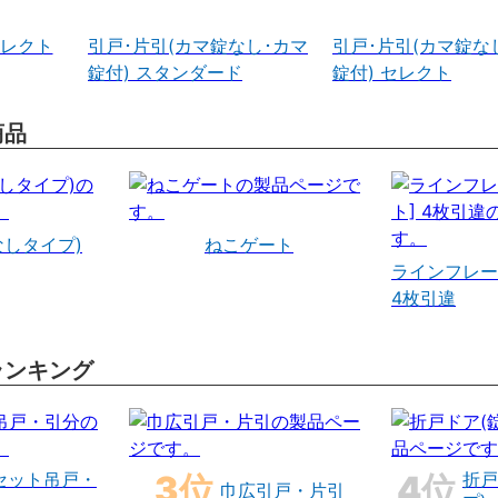
セレクト
引戸･片引(カマ錠なし･カマ
引戸･片引(カマ錠な
錠付) スタンダード
錠付) セレクト
商品
なしタイプ)
ねこゲート
ラインフレー
4枚引違
ランキング
セット吊戸・
折戸
巾広引戸・片引