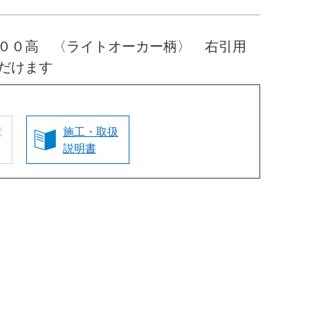
０００高 〈ライトオーカー柄〉 右引用
だけます
認
施工・取扱
説明書