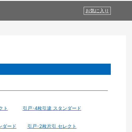
お気に入り
クト
引戸･4枚引違 スタンダード
ンダード
引戸･2枚片引 セレクト