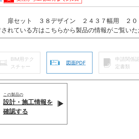
引 扉セット ３８デザイン ２４３７幅用 ２
討されている方はこちらから製品の情報がご覧いた
BIM用テク
申請関係
図面PDF
スチャー
定書類
この製品の
設計・施工情報を
確認する