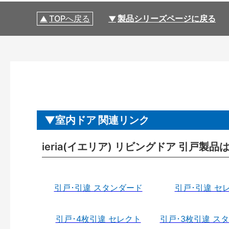
TOPへ戻る
製品シリーズページに戻る
室内ドア 関連リンク
ieria(イエリア) リビングドア 引戸製品
引戸･引違 スタンダード
引戸･引違 セ
引戸･4枚引違 セレクト
引戸･3枚引違 ス