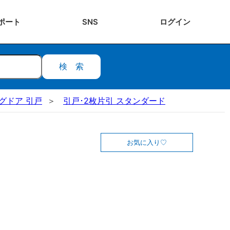
ポート
SNS
ログ
イン
検索
ングドア 引戸
引戸･2枚片引 スタンダード
お気に入り