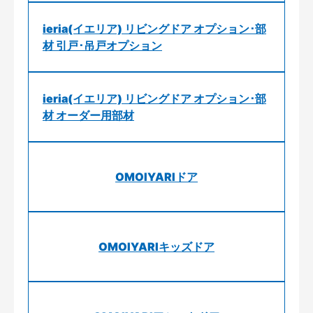
ieria(イエリア) リビングドア オプション･部
材 引戸･吊戸オプション
ieria(イエリア) リビングドア オプション･部
材 オーダー用部材
OMOIYARIドア
OMOIYARIキッズドア