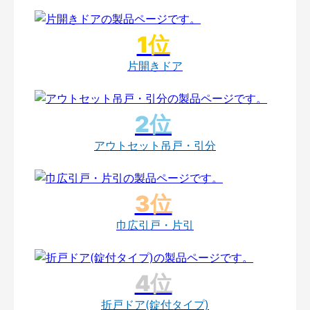
片開きドア
アウトセット吊戸・引分
巾広引戸・片引
折戸ドア(錠付タイプ)