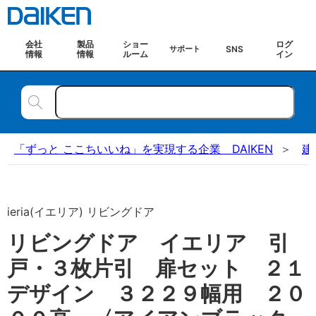
会社
製品
ショー
ログ
SNS
サポート
情報
情報
ルーム
イン
「ずっと ここちいいね」を実現する企業 DAIKEN
建
ieria(イエリア) リビングドア
リビングドア イエリア 引
戸・３枚片引 扉セット ２１
デザイン ３２２９幅用 ２０