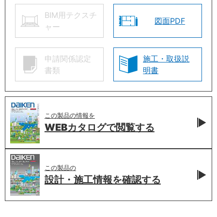
BIM用テクスチ
図面PDF
ャー
申請関係認定
施工・取扱説
書類
明書
この製品の情報を
WEBカタログで
閲覧する
この製品の
設計・施工情報を
確認する