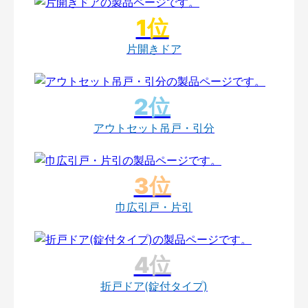
片開きドア
アウトセット吊戸・引分
巾広引戸・片引
折戸ドア(錠付タイプ)