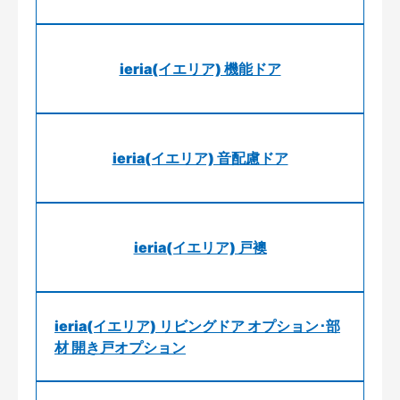
ieria(イエリア) 機能ドア
ieria(イエリア) 音配慮ドア
ieria(イエリア) 戸襖
ieria(イエリア) リビングドア オプション･部
材 開き戸オプション