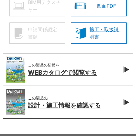
BIM用テクスチ
図面PDF
ャー
申請関係認定
施工・取扱説
書類
明書
この製品の情報を
WEBカタログで
閲覧する
この製品の
設計・施工情報を
確認する