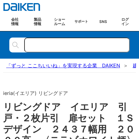
会社
製品
ショー
ログ
SNS
サポート
情報
情報
ルーム
イン
「ずっと ここちいいね」を実現する企業 DAIKEN
建
ieria(イエリア) リビングドア
リビングドア イエリア 引
戸・２枚片引 扉セット １Ｓ
デザイン ２４３７幅用 ２０