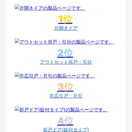
片開きドア
アウトセット吊戸・引分
巾広引戸・片引
折戸ドア(錠付タイプ)