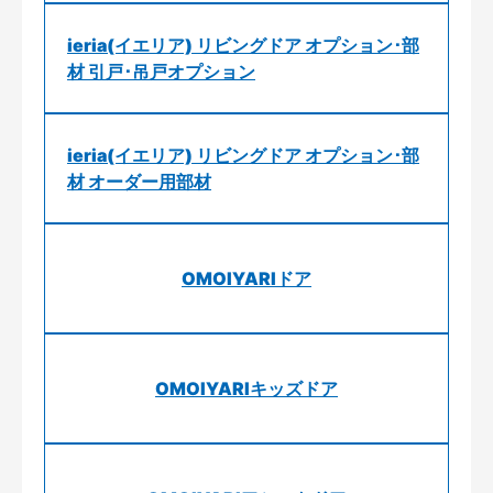
ieria(イエリア) リビングドア オプション･部
材 引戸･吊戸オプション
ieria(イエリア) リビングドア オプション･部
材 オーダー用部材
OMOIYARIドア
OMOIYARIキッズドア