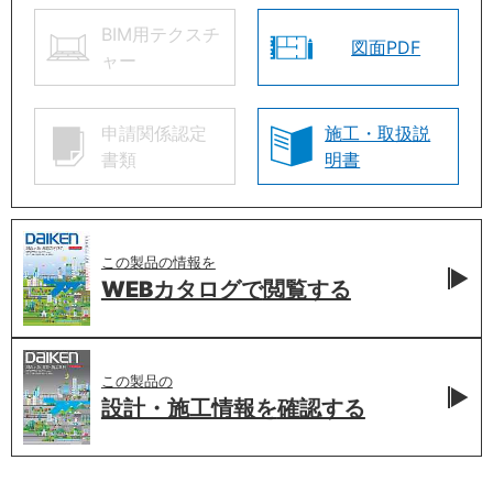
BIM用テクスチ
図面PDF
ャー
申請関係認定
施工・取扱説
書類
明書
この製品の情報を
WEBカタログで
閲覧する
この製品の
設計・施工情報を
確認する