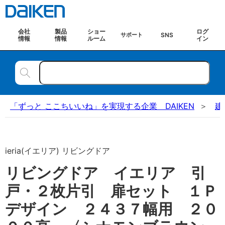
会社
製品
ショー
ログ
SNS
サポート
情報
情報
ルーム
イン
「ずっと ここちいいね」を実現する企業 DAIKEN
建
ieria(イエリア) リビングドア
リビングドア イエリア 引
戸・２枚片引 扉セット １Ｐ
デザイン ２４３７幅用 ２０